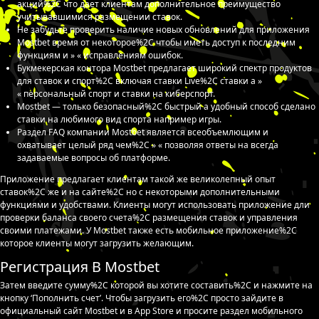
акций%2C что дает клиентам дополнительное преимущество
учитывавшимися размещении ставок.
Не забудьте проверить наличие новых обновлений для приложения
Mostbet время от некоторое%2C чтобы иметь доступ к последним
функциям и » « исправлениям ошибок.
Букмекерская контора Mostbet предлагает широкий спектр продуктов
для ставок и спорт%2C включая ставки Live%2C ставки а »
« персональный спорт и ставки на киберспорт.
Mostbet — только безопасный%2C быстрый а удобный способ сделано
ставки на любимого вид спорта например игры.
Раздел FAQ компании Mostbet является всеобъемлющим и
охватывает целый ряд чем%2C » « позволяя ответы на всегда
задаваемые вопросы об платформе.
Приложение предлагает клиентам такой же великолепный опыт
ставок%2C же и на сайте%2C но с некоторыми дополнительными
функциями и удобствами. Клиенты могут использовать приложение дли
проверки баланса своего счета%2C размещения ставок и управления
своими платежами. У Mostbet также есть мобильное приложение%2C
которое клиенты могут загрузить желающим.
Регистрация В Mostbet
Затем введите сумму%2C которой вы хотите составить%2C и нажмите на
кнопку ‘Пополнить счет’. Чтобы загрузить его%2C просто зайдите в
официальный сайт Mostbet и в App Store и просите раздел мобильного