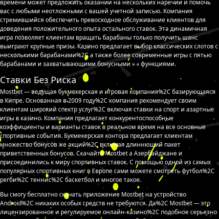
времени может предложить оказании на нескольких наречии и помочь
вас с любыми неотложными с вашей учетной записью. Компания
стремившийся обеспечить превосходное обслуживание клиентов для
доведения положительного опыта остального ставок. Эта динамичная
игра позволяет клиентам вращать барабаны только получить шанс
выиграют крупные призы. Казино предлагает выбор классических слотов с
несколькими барабанами%2C а также более современные игры с пятью
барабанами и захватывающими бонусными » « функциями.
Ставки Без Риска
Mostbet — ведущая букмекерская и игровая компания%2C базирующаяся
в Кипре. Основанная в 2009 году%2C компания рекомендует своим
клиентам широкий спектр услуг%2C включая ставки на спорт и азартные
игры в казино. Компания предлагает конкурентоспособные
коэффициенты и варианты ставок в реальном время на все основные
спортивные события. Букмекерская контора предлагает клиентам
множество бонусов же акций%2C включая длиннющий пакет
приветственных бонусов. Скачайте Mostbet а Азербайджане и
присоединились к миру спортивных ставок. С помощью одной из самых
популярных спортивных книг в Европе сами можете смотреть футбол%2C
регби%2C теннис%2C баскетбол и многое такое.
Вы смогу бесплатно скачать приложение Mostbet на устройство
Android%2C никаких особых средств не требуются. Да%2C Mostbet — это
лицензированное и регулируемое онлайн-казино%2C подобное серьезно