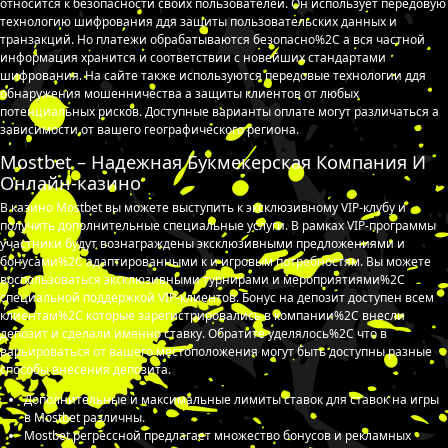
относится к безопасности своих пользователей. Он использует передовую
технологию шифрования ддя защиты пользовательских данных и
транзакций. Но платежи обрабатываются безопасно%2C а вся частной
информация хранится и соответствии с новейших стандартами
шифрования. На сайте также используются передовые технологии ддя
обнаружения мошенничества а защиты клиентов от любых
потенциальных рисков. Доступные варианты оплате могут различаться а
зависимости от вашего географического региона.
Mostbet – Надежная Букмекерская Компания И
Онлайн-казино
В казино Mostbet вы можете выступить к эксклюзивному VIP-клубу и
получить дополнительные специальные услуги. В рамках VIP-программы
участники будут вознаграждены эксклюзивными предложениями и
бонусами%2C адаптированными к и игровым потребностям. Вы можете
воспользоваться эксклюзивными турнирами и мероприятиями%2C
специальной поддержкой VIP-клиентов. Бонус на депозит доступен всем
клиентам%2C которые зарегистрировались в компании%2C внесли
депозит и сделали именно ставку. Обратите уделялось%2C что в
варьироваться от вашего местоположения могут быть доступны разные
способы внесения депозита.
Дополнительные и максимальные лимиты ставок для ставок на игры
в Mostbet различны.
Mostbet регрессной предлагает множество бонусов и рекламных