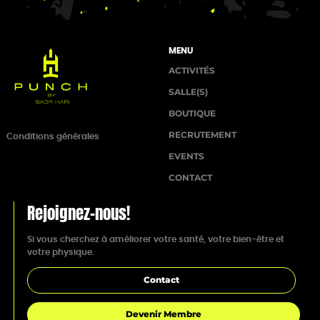
MENU
ACTIVITÉS
SALLE(S)
BOUTIQUE
RECRUTEMENT
Conditions générales
EVENTS
CONTACT
Rejoignez-nous!
Si vous cherchez à améliorer votre santé, votre bien-être et
votre physique.
Contact
Devenir Membre