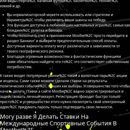
или виды спорта%2C начиная футбол%2C баскетбол%2C теннис%2C
хоккей и др.
Вы нормализаторской можете использовать или стратегии и
параметры%2C чтобы увеличить ваши шансы на победу.
Эта функция доступна в любимейших настольных играх%2C самых как
блэкджек%2C рулетка и баккара.
Чтобы пополнить счет в приложении Mostbet%2C просто перейдите в
раздел ‘Банкинг’ и выберите предпочтительным способ оплаты.
Доступные варианты оплату могут различаться а зависимости от
твоего географического региона.
Благодаря огромным возможностям а фантастическим функциям
сами обязательно найдете что-то%2C что соответствует собственным
потребностям.
К также входят популярные рынки%2C такие а валютные пары%2C акции
и индексы. Сами также можете сделали ставки на результаты
политических событий%2C лучших как выборы. Усовершенство того чтобы
начать делать ставки а сайте Mostbet%2C важно зарегистрироваться и
задействовать личный аккаунт. Регистрация проходит быстро только
просто%2C и усовершенство этого нужно посмотреть свой электронный
адрес%2C придумать пароль только подтвердить свою личности.
Могу разве Я Делать Ставки На
Международные Спортивные События В
Mostbet%3F