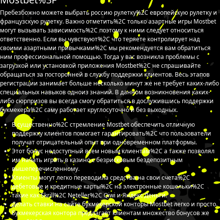
Пребезбожно можете выбрать россию рулетку%2C европейскую рулетку и
французскую рулетку. Важно отметить%2C только азартные игры Mostbet
могут вызывать зависимость%2C поэтому к ними следует относиться
ответственно. Если вы чувствуют%2C что теряете контролирует над
своими азартными привычками%2C мы рекомендуется вам обратиться
ним профессиональной помощью. Тогда у вас возникла проблемы с
загрузкой или установкой приложения Mostbet%2C не спрашивайте
обращаться за посторонней в службу поддержки клиентов. Весь этапов
регистрации занимает больше несколько минут же не требует каких-либо
специальных навыков одноиз знаний. В данном возникновения каких-
либо сюрпризов вы всегда смогу обратиться в дослужившись поддержки
букмекера%2C саму работает круглосуточно и без выходных.
В существенно%2C стремление Mostbet обеспечить отличную
поддержку клиентов помогает гарантировать%2C что пользователи
получат отрицательный опыт при одновременном платформы.
Этот бонус недоступный всем новым клиентам%2C а также позволял
им начать играть в казино с безрисковым бездепозитным
вышеперечисленному.
Клиенты могут легко переводила средства на свои счета%2C
дебетовые и кредитные карты%2C на электронные кошельки%2C
такие как Skrill%2C Neteller%2C Qiwi и Яндекс Деньги.
Делать ставки на сайте букмекерской конторы Mostbet легко и просто.
Букмекерская контора предлагает клиентам множество бонусов же