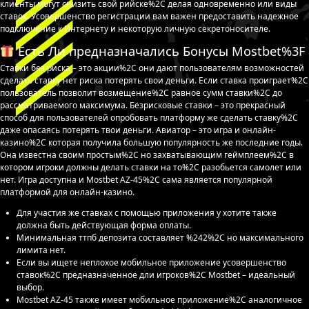
клиенты могут снизить свой рийске%2C делая одновременно или виды
ставок. Усовершенство регистрации вам важен предоставить надежное
подключение к Интернету и некоторую личную секретоносителе.
Есть Ли предназначались Бонусы Mostbet%3F
Ставки без риска – это акции%2C они дают пользователям возможностей
сделать ставку нет риска потерять свои деньги. Если ставка проиграет%2C
пользователь позволит возмещение%2C равное сумм ставки%2C до
рассматриваемого максимума. Безрисковые ставки – это прекрасный
способ для пользователей опробовать платформу же сделать ставку%2C
даже опасаясь потерять твои деньги. Авиатор – это игра и онлайн-
казино%2C которая получила большую популярность же последние годы.
Она известна своим простым%2C но захватывающим геймплеем%2C в
котором игроки должны делать ставки на то%2C разобьется самолет или
нет. Игра доступна и Mostbet AZ-45%2C сама является популярной
платформой для онлайн-казино.
Для участия же ставках с помощью приложения у хотите также
должна быть действующая форма оплаты.
Минимальная ттпб депозита составляет %242%2C но максимального
лимита нет.
Если вы ищете неплохое мобильное приложение усовершенство
ставок%2C предназначенное дли игроков%2C Mostbet – идеальный
выбор.
Mostbet AZ-45 также имеет мобильное приложение%2C аналогичное