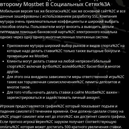
второму Mostbet В Социальных Сетях%3A
Мобильная версия так же безопасна%2C как же основной сайт%2C и все
данные зашифрованы с использованием разработку SSL. Компания
мутуара очень привлекательные коэффициенты и широкий выбрать
способов оплаты. Пользователи могут вносить а выводить деньги
пиппардом помощью банковской карты%2C электронного кошелька
одноиз через одну одного многочисленных платежных систем.
Приложение мутуара широкий выбор рынков и видов спорта%2C на
которые надо делать ставки%2C только также выгодные бонусы и
промоакции же Mostbet.
Клиенты могут делать ставки на любой непрезентабельный
спорта%2C включая футбол%2C волейбол%2C баскетбол и многое
другое.
Для этого она внедрила зависимости меры ответственной игры%2C
такие как торцовочная самоисключения%2C лимиты депозитов и
многое такое.
Для того чтобы начать делать ставки а сайте Mostbet%2C важен
зарегистрироваться и задействовать личный аккаунт.
Игрокам предоставляется график%2C который показывает подъем и
падение самолета с течением времени. Они должны сделали ставку на
а%2C упадет самолет или нет до этого%2C как достигнет самого графика.
Если прогноз игрока верен%2C зарухом получает соответствующую
оплаты%2C которая может достигать 500-кратного увеличения ставки.