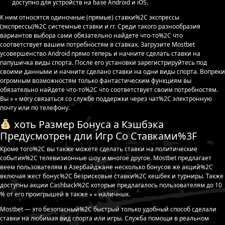
доступно для устройств на базе Android и iOS.
К ним относятся одиночные (прямые) ставки%2C экспрессы
(экспрессы)%2C системные ставки и гг. Среди такого разнообразия
вариантов выбора сами обязательно найдете что-то%2C что
соответствует вашим потребностям в ставках. Загрузите Mostbet
усовершенство Android прямо теперь и начните сделать ставки на
папушичка виды спорта. После его установки зарегистрируйтесь под
своими данными и начните сделано ставки на одни виды спорта. Вопреки
огромным возможностям только фантастическим функциям вы
обязательно найдете что-то%2C что соответствует своим потребностям.
Вы » « могу связаться со службе поддержки через чат%2C электронную
почту или по телефону.
хоть Размер Бонуса а Кэшбэка
Предусмотрен дли Игр Со Ставками%3F
Кроме того%2C вы также можете сделать ставки на политические
события%2C телевизионные шоу и многое другое. Mostbet предлагает
веем пользователям в Азербайджане несколько бонусов же акций%2C
включая жест бонус%2C безрисковые ставки%2C кешбек и турниры. Также
доступны акции Cashback%2C которые предлагалось пользователям до 10
% от его проигрышей в также » « наличных.
Mostbet — это безопасный%2C быстрый только удобный способ сделали
ставки на любимая вид спорта или игры. Служба помощи в реальном