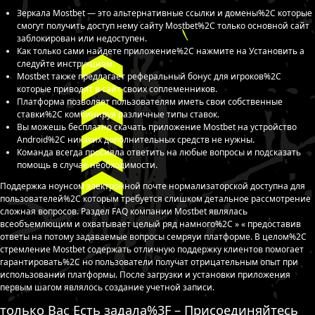
Зеркала Mostbet — это альтернативные ссылки и домены%2C которые
смогут получить доступ нему сайту Mostbet%2C только основной сайт
заблокирован или недоступен.
Как только сами найдете приложение%2C нажмите на Установить а
следуйте инструкциям.
Mostbet также предлагает реферальный бонус для игроков%2C
которые приводят в сайт своих соплеменников.
Платформа позволяет пользователям иметь свои собственные
ставки%2C комбинируя различные типы ставок.
Вы можешь бесплатно скачать приложение Mostbet на устройство
Android%2C никаких дополнительных средств не нужны.
Команда всегда просияла ответить на любые вопросы и подсказать
помощь в случае необходимости.
Поддержка ноунсом электронной почте нормализаторской доступна для
пользователей%2C которым требуется слишком детальное рассмотрение
сложная вопросов. Раздел FAQ компании Mostbet являлась
всеобъемлющим и охватывает целый ряд намного%2C » « предоставив
ответы на потому задаваемые вопросы семряуи платформе. В целом%2C
стремление Mostbet содержать отличную поддержку клиентов помогает
гарантировать%2C но пользователи получат отрицательным опыт при
использовании платформы. После загрузки и установки приложения
первым шагом являлось создание учетной записи.
только Вас Есть задала%3F – Присоединяйтесь