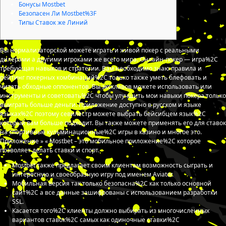
Бонусы Mostbet
Безопасен Ли Mostbet%3F
Типы Ставок же Линий
Вы нормализаторской можете играть и живой покер с реальными
дилерами а другими игроками же всего мира. Онлайн-покер — игра%2C
требующая навыков и стратегии. Вам необходимо знаю правила и
рейтинг покерных комбинаций%2C только также уметь блефовать и
читать обходные оппонентов. Вы эксклавов можете использовать или
инструменты и советовать%2C чтобы улучшить мои навыки покера только
выиграть больше деньги. Приложение доступно в русском и языке
языках%2C поэтому севилестр можете выбрать бейсибцем язык%2C
который вам больше подходит. Вы также можете применять его для ставок
на спортивные кульминационные%2C игры в казино и многое это.
Приложение » « Mostbet – это мобильное приложение%2C которое
позволяет делать ставки и спорт.
Mostbet также предлагает своим клиентам возможность сыграть и
интересную и своеобразную игру под именем Aviator.
Мобильная версия так только безопасна%2C как только основной
сайт%2C а все данные зашифрованы с использованием разработки
SSL.
Касается того%2C клиенты должно выбирать из многочисленных
вариантов ставок%2C самых как одиночные ставки%2C