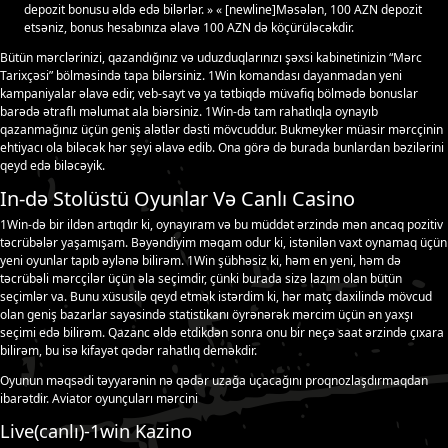
depozit bonusu əldə edə bilərlər. » « [newline]Məsələn, 100 AZN depozit
etsəniz, bonus hesabınıza əlavə 100 AZN də köçürüləcəkdir.
Bütün mərclərinizi, qazandığınız və uduzduqlarınızı şəxsi kabinetinizin “Mərc
Tarixçəsi” bölməsində tapa bilərsiniz. 1Win komandası dayanmadan yeni
kampaniyalar əlavə edir, veb-sayt və ya tətbiqdə müvafiq bölmədə bonuslar
barədə ətraflı məlumat ala biərsiniz. 1Win-də tam rahatlıqla oynayıb
qazanmağınız üçün geniş alətlər dəsti mövcuddur. Bukmeyker müasir mərcçinin
ehtiyacı ola biləcək hər şeyi əlavə edib. Ona görə də burada bunlardan bəzilərini
qeyd edə biləcəyik.
In-də Stolüstü Oyunlar Və Canlı Casino
1Win-də bir ildən artıqdır ki, oynayıram və bu müddət ərzində mən ancaq pozitiv
təcrübələr yaşamışam. Bəyəndiyim məqam odur ki, istənilən vaxt oynamaq üçün
yeni oyunlar tapıb əylənə bilirəm. 1Win şübhəsiz ki, həm en yeni, həm də
təcrübəli mərcçilər üçün əla seçimdir, çünki burada sizə lazım olan bütün
seçimlər va. Bunu xüsusilə qeyd etmək istərdim ki, hər matç daxilində mövcud
olan geniş bazarlar sayəsində statistikanı öyrənərək mərcim üçün ən yaxşı
seçimi edə bilirəm. Qazanc əldə etdikdən sonra onu bir neçə saat ərzində çıxara
bilirəm, bu isə kifayət qədər rahatlıq deməkdir.
Oyunun məqsədi təyyarənin nə qədər uzağa uçacağını proqnozlaşdırmaqdan
ibarətdir. Aviator oyunçuları mərcini
Live(canlı)-1win Kazino