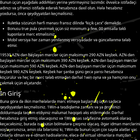
Bunun üçün aşağıdakı addımları yerinə yetirməyiniz lazımdır. Əvvəlcə istifadəçi
adınızı və şifrənizi istifadə edərək hesabınıza daxil olun. Hələ hesabınız
yoxdursa, öncə qeydiyyatdan keçməlisiniz.
Ruletka sözünün hərfi mənası fransız dilində “kiçik çarx” deməkdir.
Bonusu true pula çevirmək üçün siz minimum a few. 00 əmsalla təkli
kuponlara mərc etməlisiniz.
Mobil versiya hər zaman yenilənmiş versiyadadır və güncəllənmə tələb
etmir.
19530 AZN-dən başlayan mərclər üçün maksimum 290 AZN keşbek. AZN-dən
başlayan mərclər üçün maksimum 390 AZN keşbek. AZN-dən başlayan mərclər
üçün maksimum 590 AZN keşbek. AZN-dən başlayan mərclər üçün maksimum
keşbek 980 AZN keşbek. Keşbek hər şənbə günü gecə yarısı hesabınıza
köçürülür və heç bir mərc tələb etmədən dərhal 1win oyna və ya həmçinin onu
çəkmək üçün əlçatandır.
In Giriş
Buna görə də ilkin mərhələlərdə mərc etməyə başlamaq üçün sadəcə
qeydiyyatdan keçməlisiniz. 1Win-ə təsdiqləmə zamanı və ya profilinizi
doldurmaqla təqdim etdiyiniz məlumat həqiqəti əks etdirməlidir. Dərhal
hesabınıza giriş etmiş olacaqsınız və 1Win əsas səhifəsinə avtomatik olaraq
keçəcəksiniz, burada isə bütün bölmələrə çıxışınız olacaq. Əgər idman mərclərini
xoşlayırsınızsa, əmin ola bilərsiniz ki, 1Win-də bunun üçün çox sayda alətlər var.
Onlarla idman və e-idman hadisələrinə, eləcə də virtual idmanlara matçdan