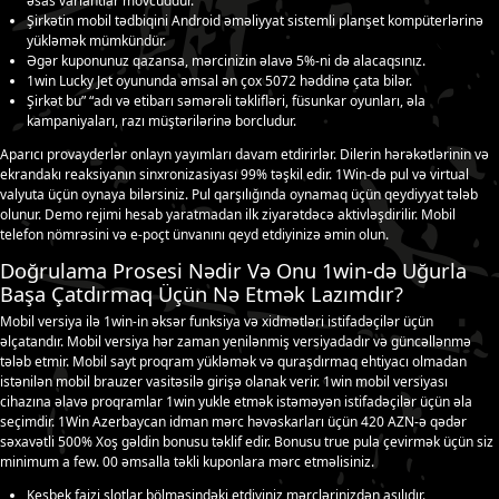
əsas variantlar mövcuddur.
Şirkətin mobil tədbiqini Android əməliyyat sistemli planşet kompüterlərinə
yükləmək mümkündür.
Əgər kuponunuz qazansa, mərcinizin əlavə 5%-ni də alacaqsınız.
1win Lucky Jet oyununda əmsal ən çox 5072 həddinə çata bilər.
Şirkət bu” “adı və etibarı səmərəli təklifləri, füsunkar oyunları, əla
kampaniyaları, razı müştərilərinə borcludur.
Aparıcı provayderlər onlayn yayımları davam etdirirlər. Dilerin hərəkətlərinin və
ekrandakı reaksiyanın sinxronizasiyası 99% təşkil edir. 1Win-də pul və virtual
valyuta üçün oynaya bilərsiniz. Pul qarşılığında oynamaq üçün qeydiyyat tələb
olunur. Demo rejimi hesab yaratmadan ilk ziyarətdəcə aktivləşdirilir. Mobil
telefon nömrəsini və e-poçt ünvanını qeyd etdiyinizə əmin olun.
Doğrulama Prosesi Nədir Və Onu 1win-də Uğurla
Başa Çatdırmaq Üçün Nə Etmək Lazımdır?
Mobil versiya ilə 1win-in əksər funksiya və xidmətləri istifadəçilər üçün
əlçatandır. Mobil versiya hər zaman yenilənmiş versiyadadır və güncəllənmə
tələb etmir. Mobil sayt proqram yükləmək və quraşdırmaq ehtiyacı olmadan
istənilən mobil brauzer vasitəsilə girişə olanak verir. 1win mobil versiyası
cihazına əlavə proqramlar 1win yukle etmək istəməyən istifadəçilər üçün əla
seçimdir. 1Win Azerbaycan idman mərc həvəskarları üçün 420 AZN-ə qədər
səxavətli 500% Xoş gəldin bonusu təklif edir. Bonusu true pula çevirmək üçün siz
minimum a few. 00 əmsalla təkli kuponlara mərc etməlisiniz.
Keşbek faizi slotlar bölməsindəki etdiyiniz mərclərinizdən asılıdır.