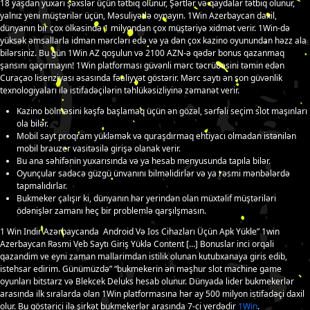
18 yaşdan yuxarı şəxslər üçün tətbiq olunur, Şərtlər və qaydalar tətbiq olunur,
yalnız yeni müştərilər üçün, Məsuliyətlə oynayın. 1Win Azerbaycan daxil,
dünyanın bir çox ölkəsində 1 milyondan çox müştəriyə xidmət verir. 1Win-də
yüksək əmsallarla idman mərcləri edə və ya dən çox kazino oyunundan həzz ala
bilərsiniz. Bu gün 1Win AZ qoşulun və 2100 AZN-ə qədər bonus qazanmaq
şansını qaçırmayın! 1Win platforması güvənli mərc təcrübəsini təmin edən
Curaçao lisenziyası əsasında fəaliyyət göstərir. Mərc saytı ən son güvənlik
texnologiyaları ilə istifadəçilərin təhlükəsizliyinə zəmanət verir.
Kazino bölməsini kəşfə başlamaq üçün ən gözəl, sərfəli seçim slot maşınları
ola bilər.
Mobil sayt proqram yükləmək və quraşdırmaq ehtiyacı olmadan istənilən
mobil brauzer vasitəsilə girişə olanak verir.
Bu ana səhifənin yuxarısında və ya hesab menyusunda tapıla bilər.
Oyunçular sadəcə güzgü ünvanını bilməlidirlər və ya rəsmi mənbələrdə
tapmalıdırlar.
Bukmeker çalışır ki, dünyanın hər yerindən olan müxtəlif müştəriləri
ödənişlər zamanı heç bir problemlə qarşılşmasın.
1 Win Indir Azərbaycanda ️ Android Və Ios Cihazları Üçün Apk Yüklе” 1win
Azerbaycan Rəsmi Veb Saytı Giriş Yüklə Content […] Bonuslar inci orqali
qazandim ve eyni zaman mallarimdan istilik olunan kutubxanaya giris edib,
istehsar edirim. Günümüzdə” “bukmekerin ən məşhur slot machine game
oyunları bitstarz və Blekcek Deluks hesab olunur. Dünyada lider bukmekerlər
arasında ilk sıralarda olan 1Win platformasına hər ay 500 milyon istifadəçi daxil
olur. Bu göstərici ilə şirkət bukmekerlər arasında 7-ci yerdədir
1Win
.