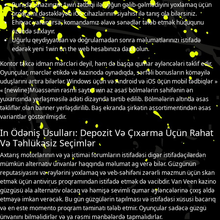
Burada cihazınızın 1win tətbiqi ilə uyğun gəlib-gəlmədiyini yoxlamaq üçün
proqramı dəstəkləyən iOS cihazlarının siyahısı ilə tanış ola bilərsiniz.
Ehityac yaranarsa, komandamız əlavə sənədlər tələb etmək hüququnu
özündə saxlayır.
Uğurlu qeydiyyatdan və doğrulamadan sonra məlumatlarınızı istifadə
edərək yeni 1win on the web hesabınıza daxil olun.
Kontor təkcə idman mərcləri deyil, həm də başqa qumar əyləncələri təklif edir.
Oyunçular, mərclər etikdə və kazinoda oynadıqda, sərfəli bonusların köməyilə
uduşlarını artıra bilərlər. Windows üçün və Android və iOS üçün mobil tədbiqlər »
« [newline]Müəssənin rəsmi saytı 1win az əsas bölmələrin səhifənin ən
yuxarısında yerləşməsilə adəti dizaynda tərtib edilib. Bölmələrin altında əsas
təkliflər olan banner yerləşdirilib. Baş ekranda şirkətin assortimentindən əsas
variantlar göstərilmişdir.
In Ödəniş Üsulları: Depozit Və Çıxarma Üçün Rahat
Və Təhlükəsiz Seçimlər
Axtarış motorlarının və ya ictimai forumların istifadəsi digər istifadəçilərdən
mümkün alternativ ünvanlar haqqında məlumat ag verə bilər. Güzgünün
reputasiyasını və rəylərini yoxlamaq və veb-səhifəni zərərli məzmun üçün skan
etmək üçün antivirus proqramından istifadə etmək də vacibdir. Van Veen kazino
güzgüsü əla alternativ olacaq və həmişə sevimli qumar əyləncələrinə çıxış əldə
etməyə imkan verəcək. Bu gün güzgülərin tapılması və istifadəsi xüsusi bacarıq
və en este momento proqram təminatı tələb etmir. Oyunçular sadəcə güzgü
ünvanını bilməlidirlər və ya rəsmi mənbələrdə tapmalıdırlar.