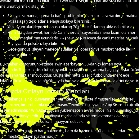
əvvəl/Canlı mərclər edə bilərsiniz. 1Win Mərc Seçimləri barədə sizə daha ətraflı
məlumat vermək istəyirik.
Siz eyni zamanda, qumarla bağlı problemləri olan şəxslərə yardım etməkdə
ixtisaslaşan təşkilatlarla əlaqə saxlaya bilərsiniz.
Yeni oyunçular depozit bonusu olaraq 70 pulsuz fırlanma əldə edə bilərlər.
Həm Matçdan əvvəl, həm də Canlı mərclər sayəsində mənə lazım olan hər
şey barmaqlarımın ucundadır. » « [newline]Ən əsası da canlı matçları yüksək
keyfiyyətdə pulsuz izləyə bilirəm.
Gecə-gündüz işləyən menecer suallarınızı operativ və müsbət nəticə ilə
cavablandırır.
Bukmeker kontorunun xəttində 1win azərbaycan 30-dan çx idman növü
əlçatandır. Ən çox hadisə futbol oyunlarına təklif edilir, amma başqa yarışlar üçün
də əsas variantlar mövcuddur. Müştərilər hətta Gaelic futbolunda mərc edə
bilərlər. Bukmeker təkcə böyük sayda hadisələr deyil, onların nəticələrini də verir.
In Azda Onlayn Idman Mərcləri
Bukmeker çalışır ki, dünyanın hər yerindən olan müxtəlif müştəriləri ödənişlər
zamanı heç bir problemlə qarşılşmasın. Texniki xüsusiyyətlər App Store-da ətraflı
təsvir edilmişdir. 1Win Azerbaycan yükləməzdən əvvəl, modelinizin uyğunluğunu
yoxlamağı tövsiyə edirik. Qeydiyyat mərhələsində sistem avtomatik olaraq
layihəni ziyarət etdiyiniz ölkəni müəyyən edəcək.
1win Azerbaycan həm bukmeker, həm də kazino təcrübəsi təklif edən
məşhur onlayn platformadır.