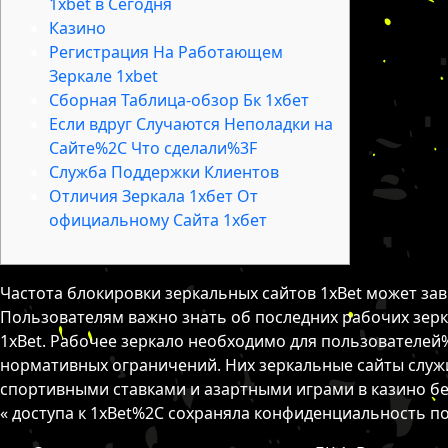
1xbet в Сегодня
Казино
Регистрация На Работающем
Зеркале 1xbet
Сборная Таблица-обзор Бк 1хбет
Если вдруг Случаются Неполадки на
Сайте%2C Что сделали%3F
Служба Поддержки Клиентов
Отличия Зеркала 1хбет От
официальному Сайта 1хбет
Частота блокировки зеркальных сайтов 1xBet может за
Пользователям важно знать об последних рабочих зер
1xBet. Рабочее зеркало необходимо для пользователей
нормативных ограничений. Них зеркальные сайты слу
спортивными ставками и азартными играми в казино б
« доступа к 1xBet%2C сохраняла конфиденциальность по