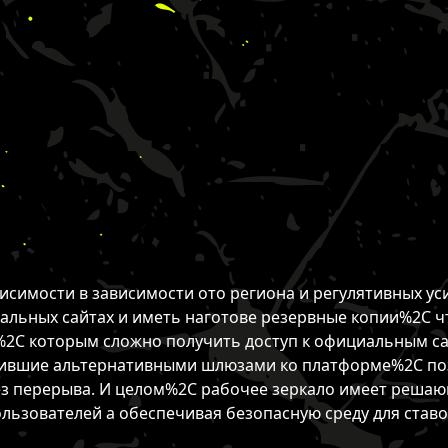
висимости в зависимости ото региона и регулятивных у
кальных сайтах и иметь наготове резервные копии%2C 
%2C которым сложно получить доступ к официальным сай
жившие альтернативными шлюзами ко платформе%2C по
ез перерыва. И целом%2C рабочее зеркало имеет решаю
льзователей а обеспечивая безопасную среду для ставо