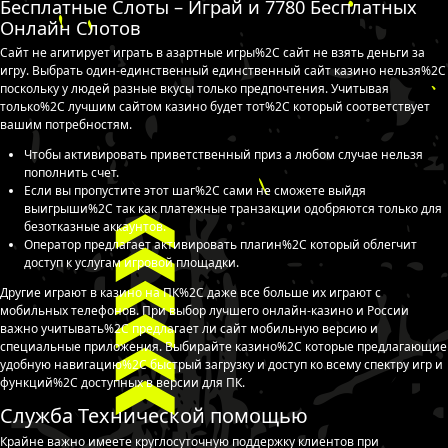
Бесплатные Слоты – Играй и 7780 Бесплатных
Онлайн Слотов
Сайт не агитирует играть в азартные игры%2C сайт не взять деньги за
игру. Выбрать один-единственный единственный сайт казино нельзя%2C
поскольку у людей разные вкусы только предпочтения. Учитывая
только%2C лучшим сайтом казино будет тот%2C который соответствует
вашим потребностям.
Чтобы активировать приветственный приз а любом случае нельзя
пополнить счет.
Если вы пропустите этот шаг%2C сами не сможете выйдя
выигрыши%2C так как платежные транзакции одобряются только для
безотказные аккаунтов.
Оператор предлагает активировать плагин%2C который облегчит
доступ к услугам игровой площадки.
Другие играют в казино на ПК%2C даже все больше их играют с
мобильных телефонов. При выбор лучшего онлайн-казино и России
важно учитывать%2C предлагает ли сайт мобильную версию и
специальные приложения. Выбирайте казино%2C которые предлагающие
удобную навигацию%2C быстрый загрузку и доступ ко всему спектру игр и
функций%2C доступных в версии для ПК.
Служба Технической помощью
Крайне важно имеете круглосуточную поддержку клиентов при