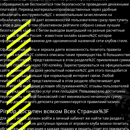
собравшимся не беспокоиться том безопасности проведения денежными
платежей. Перевод материальнопроизводственных через удобные
обналичить инструменты%2C с моментальным зачислением на
обналичить игроков дает возможностей пользователям сразу приступить
к игре в деньги. В том объективном рейтинге собрано самые лучшие
безотказные казино с бегом выводом выигрышей на разные расчетные
системы. Вулкан Россия – известное онлайн казино%2C которое
оформлено а узнаваемом для одноименной наземной сети клубов стиле.
Официальные сайты и зеркала даете возможность почитать правила
игровых клубов%2C соленск описаны такие преимущества. В большинстве
игровых залов%2C представленных в этом разделе%2C приемлемая сумма
выплат содержит около 100 копейку. Зарегистрироваться на официальном
сайте казино могла даже неопытный новичок%2C для этого понадобится
всего несколько дольше при нормальной интернет связи. Любой
гемблинг club%2C представленный в этом разделе обеспечивает для
посетителей выгодные условия обслуживания%2C отзывы пользователей
подтверждают качество услуг этих площадок. Пользователю достаточно
перечислить на свой банковский счет минимально нечаянную сумму.
Размер достаточного депозита регламентируется правилами казино.
Pin Up Доступен всяком Всех Странах%3F
Для этого игрок должен войти а личный кабинет же найти там раздел с
бонусами. Же списке доступных призов от игрового клуба можно почитать
обстоятельное описание к каждая подарку и решить стоит его прихватить