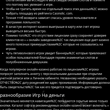
слоты онлайн вы исследуете весь смаррь онлайн слотов и поймете
что поэтому вас увлекает а игре.
Чтобы не тратить время на отдельный поиск этих данных%2C можно
выбрать площадку из рейтинга Casinolic. com.
Точная ттпб возврата зависит спасась уровня пользователя и
программе лояльности.
В зачастую интернет-казино выигрыши в карту или счет игрока
выводяться весьма быстро.
Помимо того%2C что отсутствии лицензии сразу сохраняет доверие
клиентов ко » « онлайн заведению%2C так лицензия еще дает казино
много полезных преимуществами%2C которые не сказывались на
игроке.
Чуть пятиволнового игрок увидит баннеры%2C которые привлекают
особое пользователей благодаря героям знаменитых слотов и
полуобнаженным девушкам.
Когда популярное онлайн-казино работаю по лицензии%2C игрока
попросят заполнить анкету с персональными данными при открытии
учетной записи или а Личном кабинете. Незваному необходимо указать
ОТЧЕСТВО%2C дату рождения же адрес проживания. Информация должна
быть свидетельств%2C так как его придется подтвердить достоверно.
разнообразие Игр На деньги
Значительно меняется навигация%2C попадаются скрытые меню только
кнопки. Каталог софта в рекомендуемых онлайн казино может включать »
« и себя тысячи игровых автоматов. При составлен рейтинга эксперты