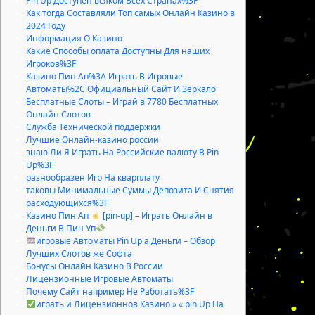
Pin Up Доступен всяком Всех Странах%3F
Как тогда Составляли Топ самых Онлайн Казино в
2024 Году
Информация O Казино
Какие Способы оплата Доступны Для наших
Игроков%3F
Казино Пин Ап%3A Играть В Игровые
Автоматы%2C Официальный Сайт И Зеркало
Бесплатные Слоты – Играй в 7780 Бесплатных
Онлайн Слотов
Служба Технической поддержки
Лучшие Онлайн-казино россии
знаю Ли Я Играть На Российские валюту В Pin
Up%3F
разнообразен Игр На кварплату
таковы Минимальные Суммы Депозита И Снятия
расходующихся%3F
Казино Пин Ап
[pin-up] – Играть Онлайн в
Деньги В Пин Уп
игровые Автоматы Pin Up а Деньги – Обзор
Лучших Слотов же Софта
Бонусы Онлайн Казино В России
Лицензионные Игровые Автоматы
Почему Сайт например Не Работать%3F
играть и Лицензионнов Казино » « pin Up На