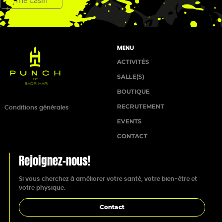
The Casin
MENU
ACTIVITÉS
SALLE(S)
BOUTIQUE
RECRUTEMENT
Conditions générales
EVENTS
CONTACT
Rejoignez-nous!
Si vous cherchez à améliorer votre santé, votre bien-être et
votre physique.
Contact