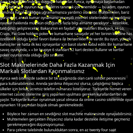
para kaybettiklerinde bu duyguyu hatırlarlar. Ayrıca, oynamaya başlamadan
önce belirli bir oyunun istatistiklerini tanımak çok önemlidir — bu adım, oyunun
sonunda hayal kırıklığına uğramamanıza yardımcı olacaktır. Muhtemelen, bariz
görünüyor, ancak kumar oynamanız ve çeşitli internet sitelerinden en sevdiğiniz
oyunlar hakkında mümkün olduğunca fazla bilgi almanız gerekiyor – kesinlikle,
taktiğinizi geliştirecektir. Bakara’nın en faydal? alternatifleri Blackjack, Hi-Lo,
Craps, Pai Gow holdem poker ve kumarhane savaşıdır ve her birinin kendine has
özellikleri olduğu kadar favori Bakara ile benzerlikleri de vardır. Bu oyun, yüksek
bahisçiler ve hatta ilk kez oynayanlar için basit olarak kabul edilir. Bir kumarhane
savaş oyununda, » « bir krupiye 6 standart 52 kart destesi kullanır ve kartlar
poker oyunlarında olduğu gibi sıralanır.
Slot Makinelerinde Daha Fazla Kazanmak Için
Markalı Slotlardan Kaçınmalısınız
Ayrıca web sitemizde sadece bir tık uzağınızda olan canlı sohbet penceresini
para kullanabilirsiniz. Anında yardıma ihtiyacınız olursa, çalıştığımız başlıca
ülkeler için birkaç ücretsiz telefon numarası listeliyoruz. Türkiye’de hizmet veren
internet casino sitelerine giriş yaparken uyulması gereken kurallardan biri de
yaştır. Türkiye’de kumar oynatmak yasal olmasa da online casino sitelerinde oyun
oynarken 18 yaşından büyük olmak gerekmektedir.
Böylece her zaman en sevdiğiniz slot machine makinesinde oynayabilirsiniz.
Muhtemelen gerçekten ihtiyacınız olana kadar destekle iletişime geçmeniz
gerekmeyeceğini düşünüyorsunuz.
Para çekme talebinde bulunulduktan sonra, en az twenty four saat