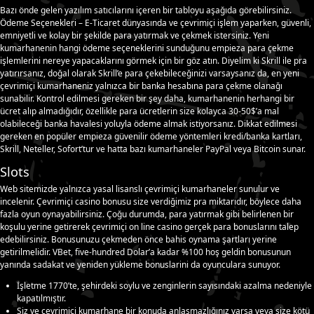
Bazı önde gelen yazılım satıcılarını içeren bir tabloyu aşağıda görebilirsiniz.
Ödeme Seçenekleri – E-Ticaret dünyasında ve çevrimiçi işlem yaparken, güvenli,
emniyetli ve kolay bir şekilde para yatırmak ve çekmek istersiniz. Yeni
kumarhanenin hangi ödeme seçeneklerini sunduğunu empieza para çekme
işlemlerini nereye yapacaklarını görmek için bir göz atın. Diyelim ki Skrill ile pra
yatırırsanız, doğal olarak Skrill’e para çekebileceğinizi varsaysanız da, en yeni
çevrimiçi kumarhaneniz yalnızca bir banka hesabına para çekme olanağı
sunabilir. Kontrol edilmesi gereken bir şey daha, kumarhanenin herhangi bir
ücret alıp almadığıdır, özellikle para ücretlerin size kolayca 30-50$’a mal
olabileceği banka havalesi yoluyla ödeme almak istiyorsanız. Dikkat edilmesi
gereken en popüler empieza güvenilir ödeme yöntemleri kredi/banka kartları,
Skrill, Neteller, Sofort’tur ve hatta bazı kumarhaneler PayPal veya Bitcoin sunar.
Slots
Web sitemizde yalnızca yasal lisanslı çevrimiçi kumarhaneler sunulur ve
incelenir. Çevrimiçi casino bonusu size verdiğimiz pra miktarıdır, böylece daha
fazla oyun oynayabilirsiniz. Çoğu durumda, para yatırmak gibi belirlenen bir
koşulu yerine getirerek çevrimiçi on line casino gerçek para bonuslarını talep
edebilirsiniz. Bonusunuzu çekmeden önce bahis oynama şartları yerine
getirilmelidir. VBet, five-hundred Dolar’a kadar %100 hoş geldin bonusunun
yanında sadakat ve yeniden yükleme bonuslarini da oyunculara sunuyor.
İşletme 1770’te, şehirdeki soylu ve zenginlerin sayısındaki azalma nedeniyle
kapatılmıştır.
Siz ve çevrimiçi kumarhane bir konuda anlaşmazlığınız varsa veya size kötü