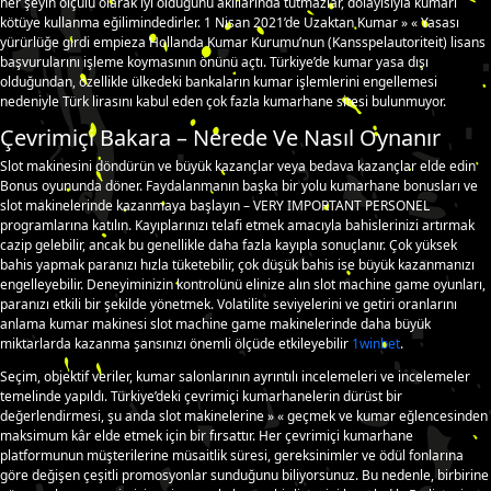
her şeyin ölçülü olarak iyi olduğunu akıllarında tutmazlar, dolayısıyla kumarı
kötüye kullanma eğilimindedirler. 1 Nisan 2021’de Uzaktan Kumar » « Yasası
yürürlüğe girdi empieza Hollanda Kumar Kurumu’nun (Kansspelautoriteit) lisans
başvurularını işleme koymasının önünü açtı. Türkiye’de kumar yasa dışı
olduğundan, özellikle ülkedeki bankaların kumar işlemlerini engellemesi
nedeniyle Türk lirasını kabul eden çok fazla kumarhane sitesi bulunmuyor.
Çevrimiçi Bakara – Nerede Ve Nasıl Oynanır
Slot makinesini döndürün ve büyük kazançlar veya bedava kazançlar elde edin
Bonus oyununda döner. Faydalanmanın başka bir yolu kumarhane bonusları ve
slot makinelerinde kazanmaya başlayın – VERY IMPORTANT PERSONEL
programlarına katılın. Kayıplarınızı telafi etmek amacıyla bahislerinizi artırmak
cazip gelebilir, ancak bu genellikle daha fazla kayıpla sonuçlanır. Çok yüksek
bahis yapmak paranızı hızla tüketebilir, çok düşük bahis ise büyük kazanmanızı
engelleyebilir. Deneyiminizin kontrolünü elinize alın slot machine game oyunları,
paranızı etkili bir şekilde yönetmek. Volatilite seviyelerini ve getiri oranlarını
anlama kumar makinesi slot machine game makinelerinde daha büyük
miktarlarda kazanma şansınızı önemli ölçüde etkileyebilir
1winbet
.
Seçim, objektif veriler, kumar salonlarının ayrıntılı incelemeleri ve incelemeler
temelinde yapıldı. Türkiye’deki çevrimiçi kumarhanelerin dürüst bir
değerlendirmesi, şu anda slot makinelerine » « geçmek ve kumar eğlencesinden
maksimum kâr elde etmek için bir fırsattır. Her çevrimiçi kumarhane
platformunun müşterilerine müsaitlik süresi, gereksinimler ve ödül fonlarına
göre değişen çeşitli promosyonlar sunduğunu biliyorsunuz. Bu nedenle, birbirine