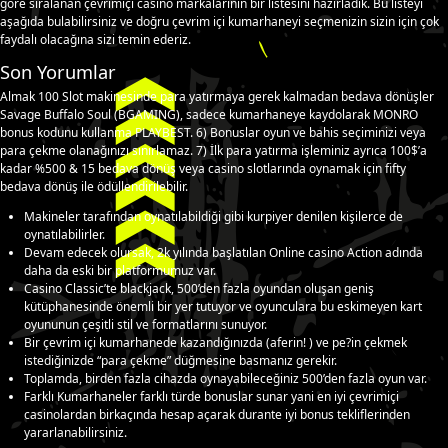
göre sıralanan çevrimiçi casino markalarının bir listesini hazırladık. Bu listeyi
aşağıda bulabilirsiniz ve doğru çevrim içi kumarhaneyi seçmenizin sizin için çok
faydalı olacağına sizi temin ederiz.
Son Yorumlar
Almak 100 Slot makinesinde para yatırmaya gerek kalmadan bedava dönüşler
Savage Buffalo Soul (BGAMING), sadece kumarhaneye kaydolarak MONRO
bonus kodunu kullanma PLAYBEST. 6) Bonuslar oyun ve bahis seçiminizi veya
para çekme olanağınızı sınırlamaz. 7) İlk para yatırma işleminiz ayrıca 100$’a
kadar %500 & 15 bedava dönüş veya casino slotlarında oynamak için fifty
bedava dönüş ile ödüllendirilebilir.
Makineler tarafından oynatılabildiği gibi kurpiyer denilen kişilerce de
oynatılabilirler.
Devam edecek olursak, 2k yılında başlatılan Online casino Action adında
daha da eski bir platformumuz var.
Casino Classic’te blackjack, 500’den fazla oyundan oluşan geniş
kütüphanesinde önemli bir yer tutuyor ve oyunculara bu eskimeyen kart
oyununun çeşitli stil ve formatlarını sunuyor.
Bir çevrim içi kumarhanede kazandığınızda (aferin! ) ve pe?in çekmek
istediğinizde “para çekme” düğmesine basmanız gerekir.
Toplamda, birden fazla cihazda oynayabileceğiniz 500’den fazla oyun var.
Farklı Kumarhaneler farklı türde bonuslar sunar yani en iyi çevrimiçi
casinolardan birkaçında hesap açarak durante iyi bonus tekliflerinden
yararlanabilirsiniz.