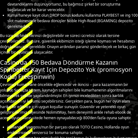
davrandıklarını düşünüyorsanız, bu bağımsız şirket bir soruşturma
başlatacak ve bir karar verecektir.
Kumarhaneye kayıt olun DROP bonus kodunu kullanma PLAYBEST ve ing 100
slot makinesinde bedava dönüşler Noble High-Road (BGAMING) depozito
gerekmeden.
Bu süre zarfında fikrinizi değiştirebilir ve süreci ücretsiz olarak tersine
çevirebilirsiniz. Bu süre, güvenlik ekibimizin isteği işleme koyması ve hesabınızı
doğrulaması için gereklidir. Onayın ardından paranız gönderilecek ve birkaç gün
içinde bir oyuncuya ulaşacaktır.
Casino’da 150 Bedava Döndürme Kazanın
Spinbetter Kayıt Için Depozito Yok (promosyon
Kodu) Freespinwin)
Çevrimiçi kumarhane öncelikle eğlencedir ve ikincisi – para kazanmanın bir
yoludur. Sonuçta sistem, kaynağın sahipleri bile kumarhanenin algoritmalarını
bilmeyecek şekilde yapılandırılmıştır. En iyimizi inceledikten sonra karlılık
açısından en iyi kurumu seçebilirsiniz. Gerçekten para, bugün her oyun alanı
harika bir eğlence için uygun koşullar sunuyor. Güvenilir ve yetenekli oyun
geliştiricilerimiz sayesinde NolimitWay, hem deneyimli ankle rehab ebook de
acemi oyuncuların sitede hemen oynayabileceği 800’den fazla oyuna sahiptir.
Hollanda Piyangosu’nun bir parçası olarak TOTO Casino, Hollanda oyun
endüstrisinde benzersiz bir konuma sahiptir.