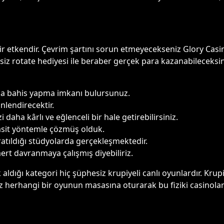
 bir etkendir. Çevrim şartını sorun etmeyecekseniz Glory Casi
tsiz rotate hediyesi ile beraber gerçek para kazanabileceks
ında bahis yapma imkanı bulursunuz.
önlendirecektir.
 daha kârlı ve eğlenceli bir hale getirebilirsiniz.
basit yöntemle çözmüş olduk.
atıldığı stüdyolarda gerçekleşmektedir.
ert davranmaya çalışmış diyebiliriz.
dığı kategori hiç şüphesiz krupiyeli canlı oyunlardır. Krup
herhangi bir oyunun masasına oturarak bu fiziki casinoların 