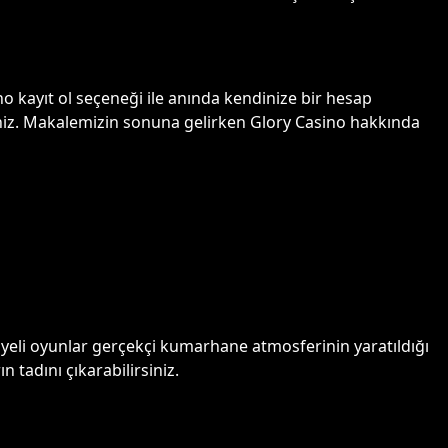
no kayıt ol seçeneği ile anında kendinize bir hesap
iniz. Makalemizin sonuna gelirken Glory Casino hakkında
iyeli oyunlar gerçekçi kumarhane atmosferinin yaratıldığı
tadını çıkarabilirsiniz.