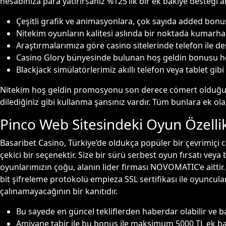
hesabınıza para yatırırsanız %125’lik bir ek bakiye desteği al
Çeşitli grafik ve animasyonlara, çok sayıda added bonus
Nitekim oyunların kalitesi aslında bir noktada kumarhanen
Araştırmalarımıza göre casino sitelerinde telefon ile de
Casino Glory bünyesinde bulunan hoş geldin bonusu hoş
Blackjack simülatörlerimiz akıllı telefon veya tablet gibi
Nitekim hoş geldin promosyonu son derece cömert olduğundan
dilediğiniz gibi kullanma şansınız vardır. Tüm bunlara ek 
Pinco Web Sitesindeki Oyun Özellik
Basaribet Casino, Türkiye’de oldukça popüler bir çevrimiçi c
çekici bir seçenektir. Size bir sürü serbest oyun fırsatı vey
oyunlarımızın çoğu, alanın lider firması NOVOMATIC’e aittir.
bit şifreleme protokolü empieza SSL sertifikası ile oyuncula
çalınamayacağının bir kanıtıdır.
Bu sayede en güncel tekliflerden haberdar olabilir ve bah
Amiyane tabir ile bu bonus ile maksimum 5000 TL ek bak