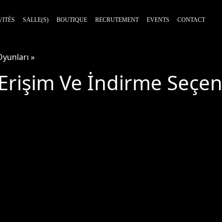
 Kumar Platformu: Bahis
VITÉS
SALLE(S)
BOUTIQUE
RECRUTEMENT
EVENTS
CONTACT
Oyunları »
 Erişim Ve İndirme Seçen