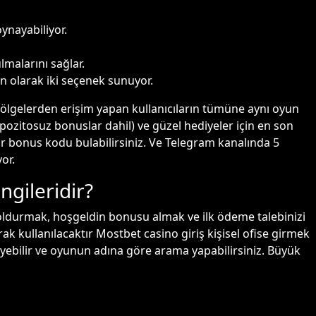
ynayabiliyor.
lmalarını sağlar.
n olarak iki seçenek sunuyor.
ı bölgelerden erişim yapan kullanıcıların tümüne aynı oyun
pozitosuz bonuslar dahil) ve güzel hediyeler için en son
ir bonus kodu bulabilirsiniz. Ve Telegram kanalında 5
or.
gileridir?
 doldurmak, hoşgeldin bonusu almak ve ilk ödeme talebinizi
ak kullanılacaktır Mostbet casino giriş kişisel ofise girmek
kleyebilir ve oyunun adına göre arama yapabilirsiniz. Büyük