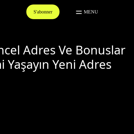
Sitesi 1xbet Giri
S'abonner
MENU
üncel Adres Ve Bonuslar
i Yaşayın Yeni Adres