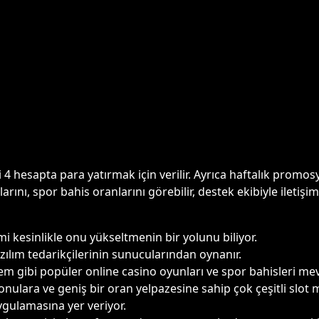
 4 hesapta para yatırmak için verilir. Ayrıca haftalık promos
larını, spor bahis oranlarını görebilir, destek ekibiyle iletiş
i kesinlikle onu yükseltmenin bir yolunu biliyor.
zılım tedarikçilerinin sunucularından oynanır.
d’em gibi popüler online casino oyunları ve spor bahisleri mev
konulara ve geniş bir oran yelpazesine sahip çok çeşitli slo
gulamasına yer veriyor.