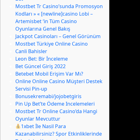
Mostbet Tr Casino’sunda Promosyon
Kodları » « [newline]casino Lobi –
Artemisbet ‘in Tüm Casino
Oyunlarına Genel Bakış
Jackpot Casinoları – Genel Görünüm
Mostbet Türkiye Online Casino
Canli Bahisler
Leon Bet: Bir İnceleme
Bet Güncel Giriş 2022
Betebet Mobil Erişim Var Mı?
Online Online Casino Müşteri Destek
Servisi Pin-up
Bonusekremabi/jojobetgiris
Pin Up Bet’te Ödeme Incelemeleri
Mostbet Tr Online Casino’da Hangi
Oyunlar Mevcuttur
1xbet İle Nasil Para
Kazanabi̇li̇rsi̇ni̇z? Spor Etki̇nli̇kleri̇nde