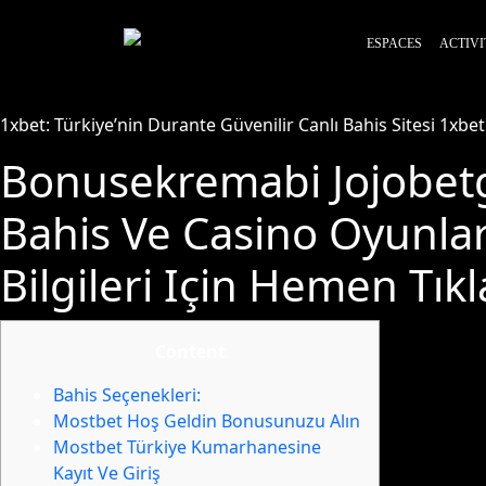
1xbet: Türkiye’nin Duran
Skip to main content
ESPACES
ACTIVI
Posted on
13 novembre 2024 - 19h45
by
admin_Punch
1xbet: Türkiye’nin Durante Güvenilir Canlı Bahis Sitesi 1xbet
Bonusekremabi Jojobetgi
Bahis Ve Casino Oyunlar
Bilgileri Için Hemen Tık
Content
Bahis Seçenekleri:
Mostbet Hoş Geldin Bonusunuzu Alın
Mostbet Türkiye Kumarhanesine
Kayıt Ve Giriş