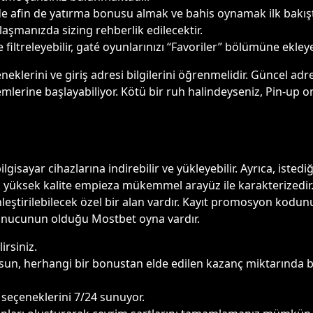
e afin de yatırma bonusu almak ve bahis oynamak ilk bakış
laşmanızda sizing rehberlik edilecektir.
 filtreleyebilir, gaté oyunlarınızı “Favoriler” bölümüne ekle
eneklerini ve giriş adresi bilgilerini öğrenmelidir. Güncel ad
emlerine başlayabiliyor. Kötü bir ruh halindeyseniz, Pin-up 
gisayar cihazlarına indirebilir ve yükleyebilir. Ayrıca, istedi
zı, yüksek kalite empieza mükemmel arayüz ile karakterizedir
tirilebilecek özel bir alan vardır. Kayıt promosyon kodunu 
 sunucunun olduğu Mostbet oyna vardır.
irsiniz.
olsun, herhangi bir bonustan elde edilen kazanç miktarında 
 seçeneklerini 7/24 sunuyor.