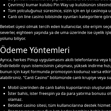
Çevrimiçi kumar kulübü Pin Way up kulübünün sitesind
Tüm yolculuğunuz süresince, sizin için en iyi casinoya u
Canlı on line casino lobisinde oyunları kategorilere göre
Betebet üyesi olmak tercih eden kullanıcılar, site erişim seç
severler, eighteen yaşında ya de uma üzerinde ise üyelik işl
yolunu biliyor.
Ödeme Yöntemleri
Ayrıca, herkes Pinup uygulamasını akıllı telefonlarına veya bil
İndirilebilir oyun istemcisinin çalışması, yüksek indirme hı
bunun için kayıt formunda promosyon kodunuz varsa etkinleş
alabilirsiniz. “Canli Casino” bölümünde canlı krupiye veya
Mobil üzerinden de canlı bahis kuponlarınızı oluşturabil
İster bahis, ister freespin ya da para yatırma bonusu 
olamaz.
Betebet casino sitesi, tüm kullanıcılarına destek hizmet