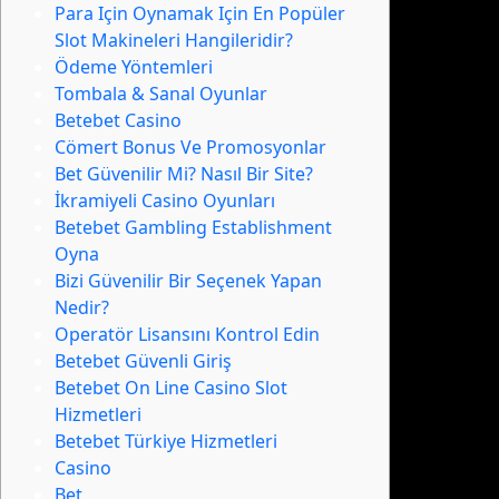
Para Için Oynamak Için En Popüler
Slot Makineleri Hangileridir?
Ödeme Yöntemleri
Tombala & Sanal Oyunlar
Betebet Casino
Cömert Bonus Ve Promosyonlar
Bet Güvenilir Mi? Nasıl Bir Site?
İkramiyeli Casino Oyunları
Betebet Gambling Establishment
Oyna
Bizi Güvenilir Bir Seçenek Yapan
Nedir?
Operatör Lisansını Kontrol Edin
Betebet Güvenli Giriş
Betebet On Line Casino Slot
Hizmetleri
Betebet Türkiye Hizmetleri
Casino
Bet