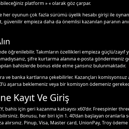
bileceğiniz platform » « olarak göz çarpar.
 her oyunun çok fazla sürümü üyelik hesabı girişi ile oynan
t, güvenilir empieza daha da önemlisi kazanılan paranın anı
lın
e öğrenilebilir. Takımların özellikleri empieza güçlü/zayıf y
ulamadıysanız, şifre kurtarma alanına e-posta göndermeniz ge
yapılan bahislerde bonus elde etme şansınız bulunmaktadır.
ara ve banka kartlarına çekebilirler. Kazançları komisyonsuz 
r, 3’ü aşarsa beklemeniz veya bir komisyon ödemeniz gerekec
e Kayıt Ve Giriş
 bahis için geri kazanma katsayısı x60’dır. Freespinler th
lirsiniz. Bonusu, her biri için 1. 40’dan başlayan oranlarla s
a alırsınız. Pinup, Visa, Master card, UnionPay, Troy ödeme 