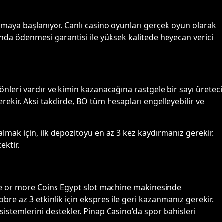
maya başlanıyor. Canlı casino oyunları gerçek oyun olarak
nda ödenmesi garantisi ile yüksek kalitede heyecan verici
önleri vardır ve kimin kazanacağına rastgele bir sayı üreteci
rekir. Aksi takdirde, BO tüm hesapları engelleyebilir ve
almak için, ilk depozitoyu en az 3 kez kaydırmanız gerekir.
ektir.
ree or more Coins Egypt slot machine makinesinde
obre az 3 etkinlik için ekspres ile geri kazanmanız gerekir.
sistemlerini destekler. Pinap Casino’da spor bahisleri