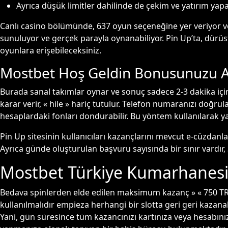
Ayrıca düşük limitler dahilinde de çekim ve yatırım yapa
Canlı casino bölümünde, 637 oyun seçeneğine yer veriyor ve
sunuluyor ve gerçek parayla oynanabiliyor. Pin Up’ta, dürüs
oyunlara erişebileceksiniz.
Mostbet Hoş Geldin Bonusunuzu A
Burada sanal takımlar oynar ve sonuç sadece 2-3 dakika içind
karar verir, « hile » hariç tutulur. Telefon numaranızı doğr
hesaplardaki fonları dondurabilir. Bu yöntem kullanılarak 
Pin Up sitesinin kullanıcıları kazançlarını mevcut e-cüzdanl
Ayrıca günde oluşturulan başvuru sayısında bir sınır vardı
Mostbet Türkiye Kumarhanesin
Bedava spinlerden elde edilen maksimum kazanç » « 750 TRY,
kullanılmalıdır empieza herhangi bir slotta geri geri kazanabi
Yani, gün süresince tüm kazancınızı kartınıza veya hesabınız