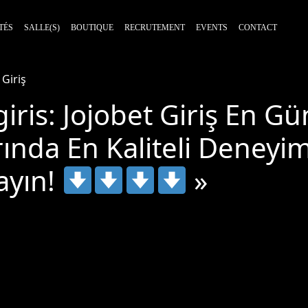
te Güvenilir Canlı Bahis 
TÉS
SALLE(S)
BOUTIQUE
RECRUTEMENT
EVENTS
CONTACT
 Giriş
ris: Jojobet Giriş En G
ında En Kaliteli Deneyim
layın!
»