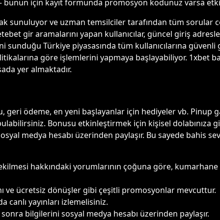
– bunun için kayıt formunda promosyon kodunuz varsa etkinleş
rak sunuluyor ve uzman temsilciler tarafından tüm sorular ce
Betebet gir aramalarını yapan kullanıcılar, güncel giriş adres
ni sunduğu Türkiye piyasasında tüm kullanıcılarına güvenli g
olitikalarına göre işlemlerini yapmaya başlayabiliyor. 1xbet 
sada yer almaktadır.
nusu, geri ödeme, en yeni başlayanlar için hediyeler vb. Pi
labilirsiniz. Bonusu etkinleştirmek için kişisel dolabınıza g
i sosyal medya hesabı üzerinden paylaşır. Bu sayede bahis se
çekilmesi hakkındaki yorumlarının çoğuna göre, kumarhane
 ve ücretsiz dönüşler gibi çeşitli promosyonlar mevcuttur.
canlı yayınları izlemelisiniz.
 sonra bilgilerini sosyal medya hesabı üzerinden paylaşır.