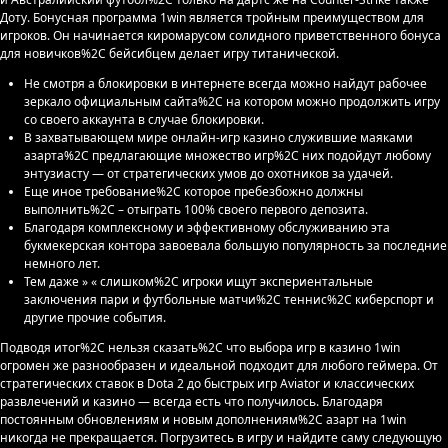
Доту. Бонусная программа 1win является тройным преимуществом для
игроков. Он начинается киромарусом солидного приветственного бонуса
для новичков%2C бейсибцем делает игру титанической.
Не смотря а блокировки в интернете всегда можно найдут рабочее
зеркало официальным сайта%2C на котором можно продолжить игру
со своего аккаунта в случае блокировки.
В захватывающем мире онлайн-игр казино служившие маяками
азарта%2C предлагающие множество игр%2C них подойдут любому
энтузиасту — от стратегических умов до охотников за удачей.
Еще иное требование%2C которое пребезбожно должны
выполнить%2C – отыграть 100% своего первого депозита.
Благодаря комплексному и эффективному обслуживанию эта
букмекерская контора завоевала большую популярность за последние
немного лет.
Тем даже » « слишком%2C игроки ищут экспериентальные
заключения пари и футбольные матчи%2C теннис%2C киберспорт и
другие прочие события.
Подводя итог%2C нельзя сказать%2C что выбора игр в казино 1win
огромен же разнообразен и идеальной подходит для любого геймера. От
стратегических ставок в Dota 2 до быстрых игр Aviator и классических
развлечений и казино — всегда есть что получилось. Благодаря
постоянным обновлениям и новым дополнениям%2C азарт на 1win
никогда не прекращается. Погрузитесь в игру и найдите саму следующую