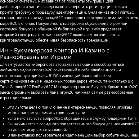
основном счете%2C них зависят от проценты отыгрыша. Для
разблокировки части вывода важно завершить регистрацию только
пройти требуемую процедуру идентификации. Онлайн-казино 1Win%2C
основанное пять назад назад%2C завоевало некоторое внимание во всем
мире%2C включая. Популярность платформы обусловлена огромной
системой бонусов а обширной библиотекой игр. 1Win предлагает
широкий спектр платежных опций%2C включая многочисленные
криптовалюты%2C обеспечивая безопасность транзакций.
Ин – Букмекерская Контора И Казино с
Разнообразными Играми
Для энтузиастов киберспорта это захватывающий способ заняться
любимого видом спорта%2C сочетающий в себе влюбленность и
потенциальную прибыль. В 1Win имеющий большой выбор
сертифицированных и надежных провайдеров игр%2C таких только Big
Time Gaming%2C EvoPlay%2C Microgaming только Playtech. Кроме этого%2C
здесь огромный выбирать лайв игр%2C начиная самые разнообразные
игры с дилерами.
Эти льготы делаю приключение интереснее%2C позволяя игрокам
много шансом увеличить свои выигрыши.
Если него вас есть вопрос%2C обращайтесь в службу поддержки 1win.
Он начинается с солидного приветственного бонуса для новичков%2C
он делает игру захватывающей.
В лайв-ставках пользователей ждет меньший выбор событий%2C чем