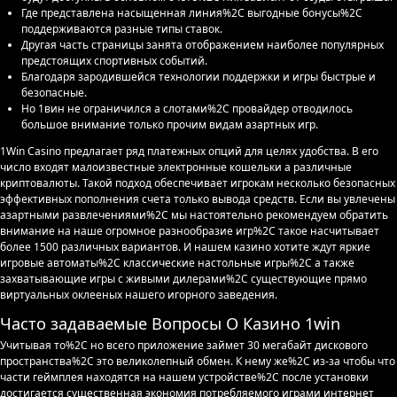
Где представлена насыщенная линия%2C выгодные бонусы%2C
поддерживаются разные типы ставок.
Другая часть страницы занята отображением наиболее популярных
предстоящих спортивных событий.
Благодаря зародившейся технологии поддержки и игры быстрые и
безопасные.
Но 1вин не ограничился а слотами%2C провайдер отводилось
большое внимание только прочим видам азартных игр.
1Win Casino предлагает ряд платежных опций для целях удобства. В его
число входят малоизвестные электронные кошельки а различные
криптовалюты. Такой подход обеспечивает игрокам несколько безопасных
эффективных пополнения счета только вывода средств. Если вы увлечены
азартными развлечениями%2C мы настоятельно рекомендуем обратить
внимание на наше огромное разнообразие игр%2C такое насчитывает
более 1500 различных вариантов. И нашем казино хотите ждут яркие
игровые автоматы%2C классические настольные игры%2C а также
захватывающие игры с живыми дилерами%2C существующие прямо
виртуальных оклееных нашего игорного заведения.
Часто задаваемые Вопросы О Казино 1win
Учитывая то%2C но всего приложение займет 30 мегабайт дискового
пространства%2C это великолепный обмен. К нему же%2C из-за чтобы что
части геймплея находятся на нашем устройстве%2C после установки
достигается существенная экономия потребляемого играми интернет