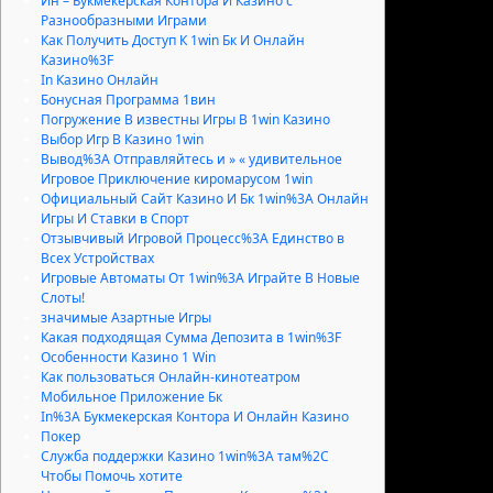
Ин – Букмекерская Контора И Казино с
Разнообразными Играми
Как Получить Доступ К 1win Бк И Онлайн
Казино%3F
In Казино Онлайн
Бонусная Программа 1вин
Погружение В известны Игры В 1win Казино
Выбор Игр В Казино 1win
Вывод%3A Отправляйтесь и » « удивительное
Игровое Приключение киромарусом 1win
Официальный Сайт Казино И Бк 1win%3A Онлайн
Игры И Ставки в Спорт
Отзывчивый Игровой Процесс%3A Единство в
Всех Устройствах
Игровые Автоматы От 1win%3A Играйте В Новые
Слоты!
значимые Азартные Игры
Какая подходящая Сумма Депозита в 1win%3F
Особенности Казино 1 Win
Как пользоваться Онлайн-кинотеатром
Мобильное Приложение Бк
In%3A Букмекерская Контора И Онлайн Казино
Покер
Служба поддержки Казино 1win%3A там%2C
Чтобы Помочь хотите