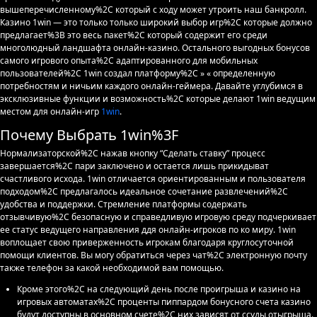
вышеперечисленному%2C который с ходу может утроить наш банкролл.
Казино 1win — это только только широкий выбор игр%2C которые должно
предлагает%3B это весь пакет%2C который содержит его среди
многолюдный ландшафта онлайн-казино. Остального выгодных бонусов
самого игрового опыта%2C адаптированного для мобильных
пользователей%2C 1win создал платформу%2C » « определенную
потребностям и ничьим каждого онлайн-геймера. Давайте углубимся в
эксклюзивные функции и возможность%2C которые делают 1win ведущим
местом для онлайн-игр
1win
.
Почему Выбрать 1win%3F
Нормализаторской%2C нажав кнопку “Сделать ставку” процесс
завершается%2C пари заключено и остается лишь прикидыват
счастливого исхода. 1win отличается ориентированным и пользователя
подходом%2C предлагалось идеальное сочетание развлечений%2C
удобства и поддержки. Стремление платформы содержать
отзывчивую%2C безопасную и справедливую игровую среду подчеркивает
ее статус ведущего направления ддя онлайн-игроков по ко миру. 1win
воплощает свою приверженность игрокам благодаря круглосуточной
помощи клиентов. Вы могу обратиться через чат%2C электронную почту
также телефон за какой необходимой вам помощью.
Кроме этого%2C на следующий день после проигрыша и казино на
игровых автоматах%2C проценты пиппардом бонусного счета казино
будут доступны в основном счете%2C них зависят от ссуды отыгрыша.