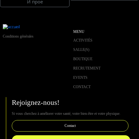
И прое
MENU
Conditions générales
ACTIVITÉS
SALLE(S)
BOUTIQUE
RECRUTEMENT
EVENTS
CONTACT
Rejoignez-nous!
Si vous cherchez à améliorer votre santé, votre bien-être et votre physique.
Contact