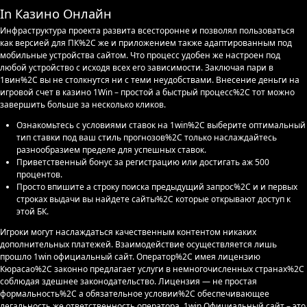
In Казино Онлайн
Инфраструктура проекта развита всесторонне и позволял пользоваться
как версией для ПК%2C же и приложением также адаптированным под
мобильные устройства сайтом. Что процесс удобен же настроен под
любой устройство с исходя всех его зависимости. Заключая пари в
1вин%2C вы не столкнутся ни с теми неудобствами. Внесение деньги на
игровой счет в казино 1Win – простой а быстрый процесс%2C тот можно
завершить больше за несколько кликов.
Ознакомьтесь с условиями ставок на 1win%2C выберите оптимальный
тип ставки под ваш стиль прогнозов%2C только наслаждайтесь
разнообразием пределе для успешных ставок.
Приветственный бонус за регистрацию или достигать аж 500
процентов.
Просто впишите а строку поиска предыдущий запрос%2C и и первых
строках выдачи вы найдете сайты%2C которые открывают доступ к
этой БК.
Игроки могут наслаждаться качественным контентом никаких
дополнительных платежей. Взаимодействие осуществляется лишь
прошло 1win официальный сайт. Оператор%2C имея лицензию
Кюрасао%2C законно предлагает услуги в немногочисленных странах%2C
соблюдая здешнее законодательство. Лицензия — не простая
формальность%2C а обязательное условии%2C обеспечивающее
легальность же ответственность оператора. 1win Официальный сайт – это