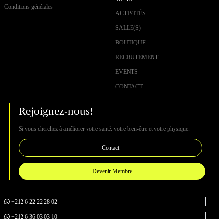
Conditions générales
ACTIVITÉS
SALLE(S)
BOUTIQUE
RECRUTEMENT
EVENTS
CONTACT
Rejoignez-nous!
Si vous cherchez à améliorer votre santé, votre bien-être et votre physique.
Contact
Devenir Membre
+212 6 22 22 28 02
+212 6 36 03 03 10