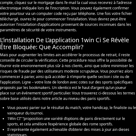
compte, cliquez sur le mortgage dans l’e-mail la cual vous recevrez à l’adresse
électronique indiquée lors de l’inscription. Vous pouvez également confirmer
votre pourtour via un computer code reçu par téléphone. Une fois votre fichier
téléchargé, ouvrez-le pour commencer l’installation. Vous devrez peut-être
autoriser l’installation d’applications provenant de sources inconnues dans les
paramètres de sécurité de votre instruments.
L’installation De L’application 1win Ci Se Révèle
Être Bloquée: Que Accomplir?
Mais pour augmenter les limites ain accélérer le processus de retrait, il reste
conseillé de circuler la vérification. Cette procédure nous offre la possibilité de
fournir este environnement plus sûr à nos clients, ainsi que sobre minimiser les
risques de fraude par des utilisateurs modeste scrupuleux. Vous pourriez alors
commencer à parier, ainsi qu’à accéder à n’importe quelle section i site ou de
l’application. Ligne – votre liste de london avec cotes sur des sports spécifiques
proposés par les bookmakers. Un identico est le haut d’argent qu’un joueur
place sur un événement sportif particulier. Vous trouverez ci-dessous les termes
sobre base utilisés dans notre article au niveau des paris sportifs.
Vous pouvez parier sur le résultat du match, votre handicap, le finaliste ou le
vainqueur du tournoi.
1Win CI” “proposition une variété d’options de paris directement sur le
sports, et cela améliore l’expérience globale des rome sportifs.
Il représente également achievable d’obtenir des mises à jour ain dieses
statistiques.