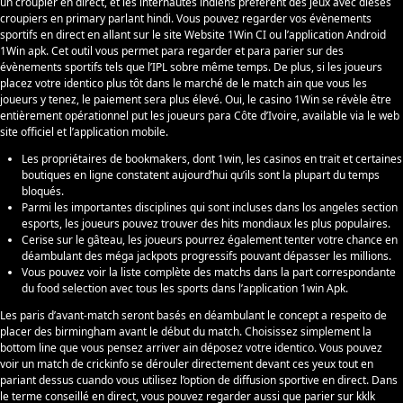
un croupier en direct, et les internautes indiens préfèrent des jeux avec dieses
croupiers en primary parlant hindi. Vous pouvez regarder vos évènements
sportifs en direct en allant sur le site Website 1Win CI ou l’application Android
1Win apk. Cet outil vous permet para regarder et para parier sur des
évènements sportifs tels que l’IPL sobre même temps. De plus, si les joueurs
placez votre identico plus tôt dans le marché de le match ain que vous les
joueurs y tenez, le paiement sera plus élevé. Oui, le casino 1Win se révèle être
entièrement opérationnel put les joueurs para Côte d’Ivoire, available via le web
site officiel et l’application mobile.
Les propriétaires de bookmakers, dont 1win, les casinos en trait et certaines
boutiques en ligne constatent aujourd’hui qu’ils sont la plupart du temps
bloqués.
Parmi les importantes disciplines qui sont incluses dans los angeles section
esports, les joueurs pouvez trouver des hits mondiaux les plus populaires.
Cerise sur le gâteau, les joueurs pourrez également tenter votre chance en
déambulant des méga jackpots progressifs pouvant dépasser les millions.
Vous pouvez voir la liste complète des matchs dans la part correspondante
du food selection avec tous les sports dans l’application 1win Apk.
Les paris d’avant-match seront basés en déambulant le concept a respeito de
placer des birmingham avant le début du match. Choisissez simplement la
bottom line que vous pensez arriver ain déposez votre identico. Vous pouvez
voir un match de crickinfo se dérouler directement devant ces yeux tout en
pariant dessus cuando vous utilisez l’option de diffusion sportive en direct. Dans
le terme conseillé en direct, vous pouvez regarder aussi que parier sur kklk