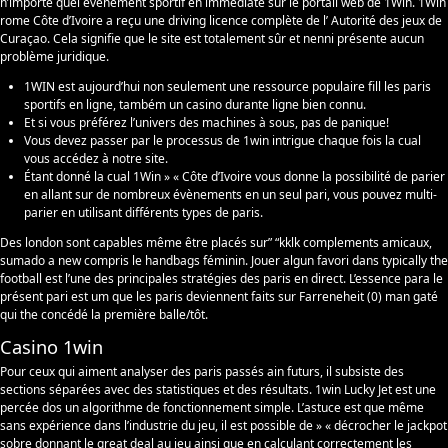
n’importe quel événement sportif en immediate sur le portail web de 1Win. 1Win
rome Côte d’Ivoire a reçu une driving licence complète de l’ Autorité des jeux de
Curaçao. Cela signifie que le site est totalement sûr et nenni présente aucun
problème juridique.
1WIN est aujourd’hui non seulement une ressource populaire fill les paris
sportifs en ligne, também un casino durante ligne bien connu.
Et si vous préférez l’univers des machines à sous, pas de panique!
Vous devez passer par le processus de 1win intrigue chaque fois la cual
vous accédez à notre site.
Étant donné la cual 1Win » « Côte d’Ivoire vous donne la possibilité de parier
en allant sur de nombreux évènements en un seul pari, vous pouvez multi-
parier en utilisant différents types de paris.
Des london sont capables même être placés sur” “kklk complements amicaux,
sumado a new compris le handbags féminin. Jouer algun favori dans typically the
football est l’une des principales stratégies des paris en direct. L’essence para le
présent pari est um que les paris deviennent faits sur Farreneheit (0) man gaté
qui the concédé la première balle/tôt.
Casino 1win
Pour ceux qui aiment analyser des paris passés ain futurs, il subsiste des
sections séparées avec des statistiques et des résultats. 1win Lucky Jet est une
percée dos un algorithme de fonctionnement simple. L’astuce est que même
sans expérience dans l’industrie du jeu, il est possible de » « décrocher le jackpot
sobre donnant le great deal au jeu ainsi que en calculant correctement les