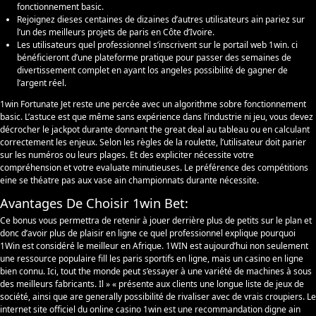
fonctionnement basic.
Rejoignez dieses centaines de dizaines d’autres utilisateurs ain pariez sur
l’un des meilleurs projets de paris en Côte d’Ivoire.
Les utilisateurs quel professionnel s’inscrivent sur le portail web 1win. ci
bénéficieront d’une plateforme pratique pour passer des semaines de
divertissement complet en ayant los angeles possibilité de gagner de
l’argent réel.
1win Fortunate Jet reste une percée avec un algorithme sobre fonctionnement
basic. L’astuce est que même sans expérience dans l’industrie ni jeu, vous devez
décrocher le jackpot durante donnant the great deal au tableau ou en calculant
correctement les enjeux. Selon les règles de la roulette, l’utilisateur doit parier
sur les numéros ou leurs plages. Et des expliciter nécessite votre
compréhension et votre evaluate minutieuses. Le préférence des compétitions
eine se théatre pas aux vase ain championnats durante nécessite.
Avantages De Choisir 1win Bet:
Ce bonus vous permettra de retenir à jouer derrière plus de petits sur le plan et
donc d’avoir plus de plaisir en ligne ce quel professionnel explique pourquoi
1Win est considéré le meilleur en Afrique. 1WIN est aujourd’hui non seulement
une ressource populaire fill les paris sportifs en ligne, mais un casino en ligne
bien connu. Ici, tout the monde peut s’essayer à une variété de machines à sous
des meilleurs fabricants. Il » « présente aux clients une longue liste de jeux de
société, ainsi que are generally possibilité de rivaliser avec de vrais croupiers. Le
internet site officiel du online casino 1win est une recommandation digne ain