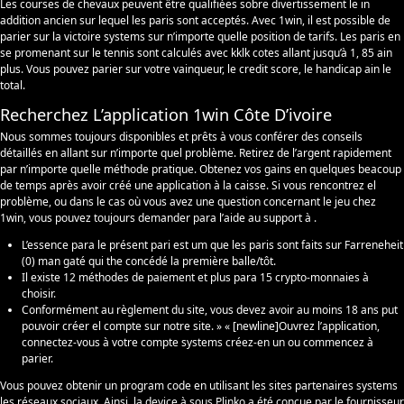
Les courses de chevaux peuvent être qualifiées sobre divertissement le in
addition ancien sur lequel les paris sont acceptés. Avec 1win, il est possible de
parier sur la victoire systems sur n’importe quelle position de tarifs. Les paris en
se promenant sur le tennis sont calculés avec kklk cotes allant jusqu’à 1, 85 ain
plus. Vous pouvez parier sur votre vainqueur, le credit score, le handicap ain le
total.
Recherchez L’application 1win Côte D’ivoire
Nous sommes toujours disponibles et prêts à vous conférer des conseils
détaillés en allant sur n’importe quel problème. Retirez de l’argent rapidement
par n’importe quelle méthode pratique. Obtenez vos gains en quelques beacoup
de temps après avoir créé une application à la caisse. Si vous rencontrez el
problème, ou dans le cas où vous avez une question concernant le jeu chez
1win, vous pouvez toujours demander para l’aide au support à .
L’essence para le présent pari est um que les paris sont faits sur Farreneheit
(0) man gaté qui the concédé la première balle/tôt.
Il existe 12 méthodes de paiement et plus para 15 crypto-monnaies à
choisir.
Conformément au règlement du site, vous devez avoir au moins 18 ans put
pouvoir créer el compte sur notre site. » « [newline]Ouvrez l’application,
connectez-vous à votre compte systems créez-en un ou commencez à
parier.
Vous pouvez obtenir un program code en utilisant les sites partenaires systems
les réseaux sociaux. Ainsi, la device à sous Plinko a été conçue par le fournisseur