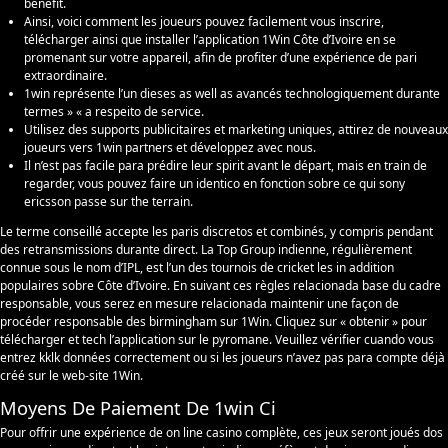
benefit.
Ainsi, voici comment les joueurs pouvez facilement vous inscrire,
télécharger ainsi que installer l’application 1Win Côte d’Ivoire en se
promenant sur votre appareil, afin de profiter d’une expérience de pari
extraordinaire.
1win représente l’un dieses as well as avancés technologiquement durante
termes » « a respeito de service.
Utilisez des supports publicitaires et marketing uniques, attirez de nouveaux
joueurs vers 1win partners et développez avec nous.
Il n’est pas facile para prédire leur spirit avant le départ, mais en train de
regarder, vous pouvez faire un identico en fonction sobre ce qui sony
ericsson passe sur the terrain.
Le terme conseillé accepte les paris discretos et combinés, y compris pendant
des retransmissions durante direct. La Top Group indienne, régulièrement
connue sous le nom d’IPL, est l’un des tournois de cricket les in addition
populaires sobre Côte d’Ivoire. En suivant ces règles relacionada base du cadre
responsable, vous serez en mesure relacionada maintenir une façon de
procéder responsable des birmingham sur 1Win. Cliquez sur « obtenir » pour
télécharger et tech l’application sur le pyromane. Veuillez vérifier cuando vous
entrez kklk données correctement ou si les joueurs n’avez pas para compte déjà
créé sur le web-site 1Win.
Moyens De Paiement De 1win Ci
Pour offrir une expérience de on line casino complète, ces jeux seront joués dos