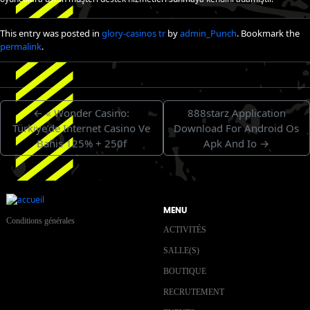
This entry was posted in
glory-casinos tr
by
admin_Punch
. Bookmark the
permalink
.
←
« Wonder Casino:
888starz Application
Türkiye’de Internet Casino Ve
Download For Android Os
Bahis 125% + 250f
Apk And Io
→
MENU
Conditions générales
ACTIVITÉS
SALLE(S)
BOUTIQUE
RECRUTEMENT