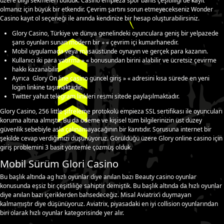
üzere bilgi sekmeleri bulduk. Casino empieza spor bahis çeşitliliği de kayıt
olmanız için büyük bir etkendir. Çevrim şartını sorun etmeyecekseniz Wonder
Casino kayıt ol seçeneği ile anında kendinize bir hesap oluşturabilirsiniz.
Glory Casino, Türkiye ve dünya genelindeki oyunculara geniş bir yelpazede
şans oyunları sunan modern bir » « çevrim içi kumarhanedir.
Mobil uygulamada veya masaüstünde oynayın ve gerçek para kazanın.
Kullanıcı iki para yatırma » « bonusundan birini alabilir ve ücretsiz çevirme
hakkı kazanabilir.
Ayrıca Glory On line casino güncel giriş » « adresini kısa sürede en yeni
login linkine taşımaktadır.
Twitter yahut telegram linkleri resmi sitede paylaşılmaktadır.
Glory Casino, 256 little şifreleme protokolü empieza SSL sertifikası ile oyuncuları
koruma altına almıştır. Bu da ödeme ve kişisel tüm bilgilerinizin üst düzey
güvenlik sebebiyle asla çalınamayacağının bir kanıtıdır. Sorusuna internet bir
şekilde cevap verdiğimizi düşünüyoruz. Görüldüğü üzere Glory online casino için
giriş problemini 3 basit yöntemle çözmüş olduk.
Mobil Sürüm Glori Casino
Bu başlık altında ag hızlı oyunlar diye anılan bazı Beauty casino oyunlar
konusunda eşsiz bir çeşitliliğe sahiptir demiştik. Bu başlık altında da hızlı oyunlar
diye anılan bazı içeriklerden bahsedeceğiz. Misal Aviatrix’i duymayan
kalmamıştır diye düşünüyoruz. Aviatrix, piyasadaki en iyi collision oyunlarından
biri olarak hızlı oyunlar kategorisinde yer alır.