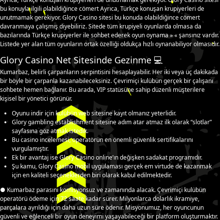
bu konuyla ilgili olabildiğince cömert Ayrıca, Türkçe konuşan krupiyerleri de
unutmamak gerekiyor. Glory Casino sitesi bu konuda olabildiğince cömert
davranmaya çalışmış diyebiliriz. Sitede tüm krupiyeli oyunlarda olmasa da
bazılarında Türkçe krupiyerler ile sohbet ederek oyun oynama » « şansınız vardır.
Listede yer alan tüm oyunların ortak özelliği oldukça hızlı oynanabiliyor olmasıdır.
Glory Casino Net Sitesinde Gezinme 💻
Kumarbaz, belirli çarpanların serpintisini hesaplayabilir. Her iki veya üç dakikada
bir böyle bir çarpanla kazanabileceksiniz. Çevrimiçi kulübün gerçek bir çalışanı
sohbete hemen bağlanır. Bu arada, VIP statüsüne sahip düzenli müşterilere
kişisel bir yönetici görünür.
Oyunu indir için kulübün web sitesine kayıt olmanız yeterlidir.
Glory gambling establishment sitesine adım atar atmaz ilk olarak “slotlar”
sayfasına göz atmak istedik.
Bu casino incelemesi, operatörün en önemli güvenlik sertifikalarını
vurgulamıştır.
Ek bir avantaj ise Glory Casino online’ın değişken sadakat programıdır.
Şu kamu, Glory Casino mobil uygulaması gerçek em virtude de kazanmak
için en kaliteli seçeneklerden biri olarak kabul edilmektedir.
● Kumarbaz parasını komisyonsuz ve zamanında alacak. Çevrimiçi kulübün
operatörü ödeme için 72 saate kadar sürer. Milyonlarca dolarlık ikramiye,
parçalara ayrıldığı için daha uzun süre ödenir. Misyonumuz, her oyuncunun
güvenli ve eğlenceli bir oyun deneyimi yaşayabileceği bir platform oluşturmaktır.