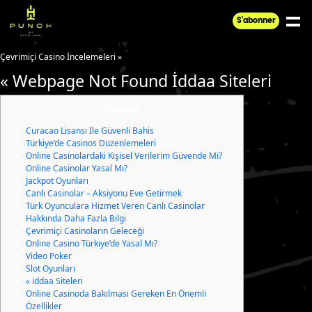
Çevrimiçi Casino İncelemeleri
Skip to main content
S'abonner
Posted on
12 novembre 2024 - 18h27
by
admin_Punch
Çevrimiçi Casino İncelemeleri »
« Webpage Not Found İddaa Siteleri
Content
Curacao Lisansı Ile Güvenli Bahis
Türkiye’de Casinos Düzenlemeleri
Online Casinolardaki Kişisel Verilerim Güvende Mi?
Online Casinolar Yasal Mı?
Jackpot Oyunları
Canlı Casinolar – Aksiyonu Eve Getirmek
Türk Oyunculara Hizmet Veren Canlı Casinolar
Hakkında Daha Fazla Bilgi
Çevrimiçi Casinoların Geleceği
Online Casino Türkiye’de Yasal Mı?
Video Poker
Slot Oyunları
« i̇ddaa Siteleri
Online Casinoda Bakılması Gereken En Önemli
Özellikler