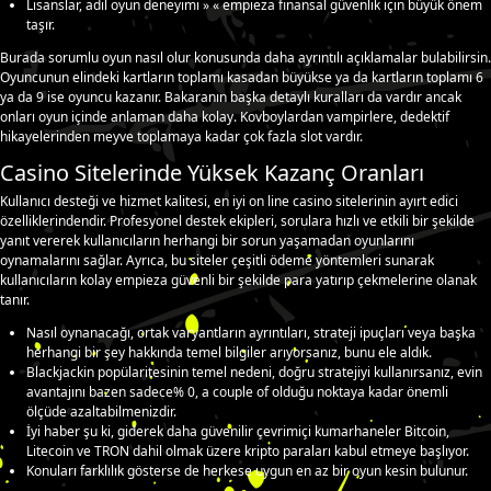
Lisanslar, adil oyun deneyimi » « empieza finansal güvenlik için büyük önem
taşır.
Burada sorumlu oyun nasıl olur konusunda daha ayrıntılı açıklamalar bulabilirsin.
Oyuncunun elindeki kartların toplamı kasadan büyükse ya da kartların toplamı 6
ya da 9 ise oyuncu kazanır. Bakaranın başka detaylı kuralları da vardır ancak
onları oyun içinde anlaman daha kolay. Kovboylardan vampirlere, dedektif
hikayelerinden meyve toplamaya kadar çok fazla slot vardır.
Casino Sitelerinde Yüksek Kazanç Oranları
Kullanıcı desteği ve hizmet kalitesi, en iyi on line casino sitelerinin ayırt edici
özelliklerindendir. Profesyonel destek ekipleri, sorulara hızlı ve etkili bir şekilde
yanıt vererek kullanıcıların herhangi bir sorun yaşamadan oyunlarını
oynamalarını sağlar. Ayrıca, bu siteler çeşitli ödeme yöntemleri sunarak
kullanıcıların kolay empieza güvenli bir şekilde para yatırıp çekmelerine olanak
tanır.
Nasıl oynanacağı, ortak varyantların ayrıntıları, strateji ipuçları veya başka
herhangi bir şey hakkında temel bilgiler arıyorsanız, bunu ele aldık.
Blackjackin popülaritesinin temel nedeni, doğru stratejiyi kullanırsanız, evin
avantajını bazen sadece% 0, a couple of olduğu noktaya kadar önemli
ölçüde azaltabilmenizdir.
İyi haber şu ki, giderek daha güvenilir çevrimiçi kumarhaneler Bitcoin,
Litecoin ve TRON dahil olmak üzere kripto paraları kabul etmeye başlıyor.
Konuları farklılık gösterse de herkese uygun en az bir oyun kesin bulunur.