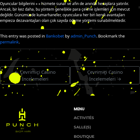
Oyuncular bilgilerini » « hizmete sunar ve afin de anında hesaplara yatırılır.
Ancak, bir kez daha, bu yöntem genellikle para çekme işlemleri için mevcut
değildir. Günümüzde kumarhaneler, oyunculara her biri kendi avantajları
empieza dezavantajları olan çok sayıda ödeme yöntemi sunabilmektedir.
This entry was posted in
Bankobet
by
admin_Punch
. Bookmark the
permalink
.
←
Çevrimiçi Casino
Çevrimiçi Casino
İncelemeleri
İncelemeleri
→
MENU
ACTIVITÉS
SALLE(S)
BOUTIQUE