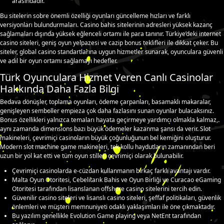
arasındadır.
Bu sitelerin sobre önemli özelliği oyunları güncelleme hızları ve farklı
versiyonları bulundurmaları. Casino bahis sitelerinin adresleri yüksek kazanç
sağlamaları dışında yüksek eğlenceli ortamı ile para tanınır. Türkiye’deki internet
casino siteleri, geniş oyun yelpazesi ve cazip bonus teklifleri ile dikkat çeker. Bu
siteler, global casino standartlarına uygun hizmetler sunarak, oyunculara güvenli
ve adil bir oyun ortamı sağlamayı hedefler.
Türk Oyunculara Hizmet Veren Canlı Casinolar
Hakkında Daha Fazla Bilgi
Bedava dönüşler, toplama oyunları, ödeme çarpanları, basamaklı makaralar,
genişleyen semboller empieza çok daha fazlasını sunan oyunlar bulacaksınız.
Bonus özellikleri yalnızca temaları hayata geçirmeye yardımcı olmakla kalmaz,
aynı zamanda dimensions bazı büyük ödemeler kazanma şansı da verir. Slot
makineleri, çevrimiçi casinoların büyük çoğunluğunun bel kemiğini oluşturur.
Modern slot machine game makineleri, tek kollu haydutların zamanından beri
uzun bir yol kat etti ve tüm oyun stilleri çevrimiçi olarak bulunabilir.
Çevrimiçi casinolarda e-cüzdan kullanmanın birkaç farklı avantajı vardır.
Malta Oyun Otoritesi, Cebelitarık Bahis ve Oyun Birliği ve Curacao eGaming
Otoritesi tarafından lisanslanan offshore casino sitelerini tercih edin.
Güvenilir casino siteleri ve lisanslı casino siteleri, şeffaf politikaları, güvenlik
önlemleri ve müşteri memnuniyeti odaklı yaklaşımları ile öne çıkmaktadır.
Bu yazılım genellikle Evolution Game playing veya NetEnt tarafından