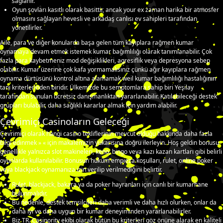
sağlanır.
Oyun şovları kasıtlı olarak basittir, ancak your ex zaman harika bir atmosfer
olmasını sağlayan hevesli ve arkadaş canlısı ev sahipleri tarafından
yönetilirler.
Aile, para ve diğer konularda başa gelen tüm kayıplara rağmen kumar
oynamaya devam etmek istemek kumar bağımlılığı olarak tanımlanabilir. Çok
fazla para kaybetmeniz mod değişiklikleri, agresiflik veya depresyona sebep
olabilir. Kumar üzerine çok kafa yormamalısınız çünkü ağır kayıplara rağmen
oynama dürtüsünü kontrol altına alamamak weil kumar bağımlılığı hastalığının
tanı kriterlerinden biridir. Ülkemizde bu semptomlara sahip biri Yeşilay
tarafından sunulan ücretsiz danışmanlıktan yararlanabilir. Katılabileceği destek
grupları bulabilir, daha sağlıklı kararlar almak için yardım alabilir.
Çevrimiçi Casinoların Geleceği
Çevrimiçi olarak hangi casino tekliflerinin mevcut olduğu hakkında daha fazla
bilgi edinmek » « için makalemizin yukarısına doğru ilerleyin. Hoş geldin bonusu
genellikle yalnızca slot makineleri, keno, bingo veya kazı kazan kartları gibi belirli
oyunlarda kullanılabilir. Bonusun hüküm empieza koşulları, rulet, online poker
veya blackjack oynamanıza izin verilip verilmediğini belirtir.
Rulet, blackjack, bakara ya da poker hayranları için canlı bir kumarhane
bulunmalıdır.
Bu nedenle, destek temsilcileri daha verimli ve daha hızlı olurken, onlar da
daha iyi ve daha uygun bir kumar deneyiminden yararlanabilirler.
Biz TR. Casinority ekibi olarak bütün bu kriterleri göz önüne alarak en kaliteli