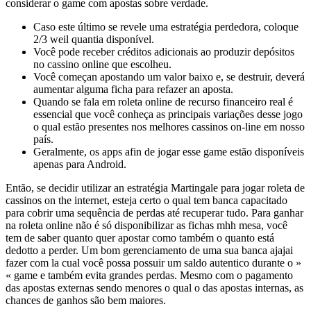
considerar o game com apostas sobre verdade.
Caso este último se revele uma estratégia perdedora, coloque
2/3 weil quantia disponível.
Você pode receber créditos adicionais ao produzir depósitos
no cassino online que escolheu.
Você começan apostando um valor baixo e, se destruir, deverá
aumentar alguma ficha para refazer an aposta.
Quando se fala em roleta online de recurso financeiro real é
essencial que você conheça as principais variações desse jogo
o qual estão presentes nos melhores cassinos on-line em nosso
país.
Geralmente, os apps afin de jogar esse game estão disponíveis
apenas para Android.
Então, se decidir utilizar an estratégia Martingale para jogar roleta de
cassinos on the internet, esteja certo o qual tem banca capacitado
para cobrir uma sequência de perdas até recuperar tudo. Para ganhar
na roleta online não é só disponibilizar as fichas mhh mesa, você
tem de saber quanto quer apostar como também o quanto está
dedotto a perder. Um bom gerenciamento de uma sua banca ajajai
fazer com la cual você possa possuir um saldo autentico durante o »
« game e também evita grandes perdas. Mesmo com o pagamento
das apostas externas sendo menores o qual o das apostas internas, as
chances de ganhos são bem maiores.