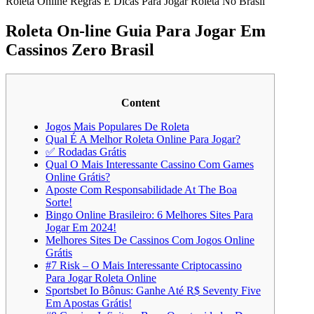
Roleta Online Regras E Dicas Para Jogar Roleta No Brasil
Roleta On-line Guia Para Jogar Em
Cassinos Zero Brasil
Content
Jogos Mais Populares De Roleta
Qual É A Melhor Roleta Online Para Jogar?
✅ Rodadas Grátis
Qual O Mais Interessante Cassino Com Games
Online Grátis?
Aposte Com Responsabilidade At The Boa
Sorte!
Bingo Online Brasileiro: 6 Melhores Sites Para
Jogar Em 2024!
Melhores Sites De Cassinos Com Jogos Online
Grátis
#7 Risk – O Mais Interessante Criptocassino
Para Jogar Roleta Online
Sportsbet Io Bônus: Ganhe Até R$ Seventy Five
Em Apostas Grátis!