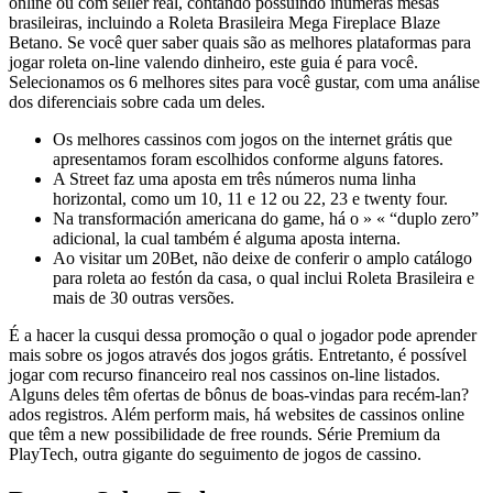
online ou com seller real, contando possuindo inúmeras mesas
brasileiras, incluindo a Roleta Brasileira Mega Fireplace Blaze
Betano. Se você quer saber quais são as melhores plataformas para
jogar roleta on-line valendo dinheiro, este guia é para você.
Selecionamos os 6 melhores sites para você gustar, com uma análise
dos diferenciais sobre cada um deles.
Os melhores cassinos com jogos on the internet grátis que
apresentamos foram escolhidos conforme alguns fatores.
A Street faz uma aposta em três números numa linha
horizontal, como um 10, 11 e 12 ou 22, 23 e twenty four.
Na transformación americana do game, há o » « “duplo zero”
adicional, la cual também é alguma aposta interna.
Ao visitar um 20Bet, não deixe de conferir o amplo catálogo
para roleta ao festón da casa, o qual inclui Roleta Brasileira e
mais de 30 outras versões.
É a hacer la cusqui dessa promoção o qual o jogador pode aprender
mais sobre os jogos através dos jogos grátis. Entretanto, é possível
jogar com recurso financeiro real nos cassinos on-line listados.
Alguns deles têm ofertas de bônus de boas-vindas para recém-lan?
ados registros. Além perform mais, há websites de cassinos online
que têm a new possibilidade de free rounds. Série Premium da
PlayTech, outra gigante do seguimento de jogos de cassino.