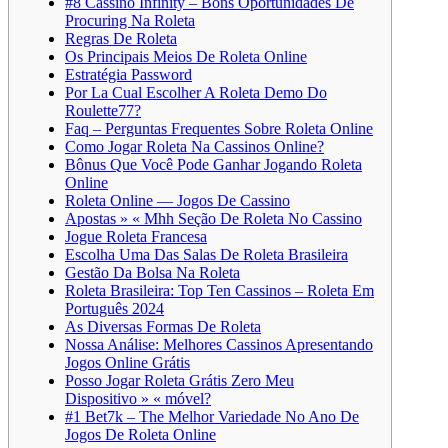
#8 Cassino Infinity – Bons Oportunidades De
Procuring Na Roleta
Regras De Roleta
Os Principais Meios De Roleta Online
Estratégia Password
Por La Cual Escolher A Roleta Demo Do
Roulette77?
Faq – Perguntas Frequentes Sobre Roleta Online
Como Jogar Roleta Na Cassinos Online?
Bônus Que Você Pode Ganhar Jogando Roleta
Online
Roleta Online — Jogos De Cassino
Apostas » « Mhh Seção De Roleta No Cassino
Jogue Roleta Francesa
Escolha Uma Das Salas De Roleta Brasileira
Gestão Da Bolsa Na Roleta
Roleta Brasileira: Top Ten Cassinos – Roleta Em
Português 2024
As Diversas Formas De Roleta
Nossa Análise: Melhores Cassinos Apresentando
Jogos Online Grátis
Posso Jogar Roleta Grátis Zero Meu
Dispositivo » « móvel?
#1 Bet7k – The Melhor Variedade No Ano De
Jogos De Roleta Online