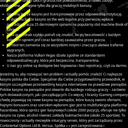
dodatkowych funkcji takich grunzochse powiadomienia, a nawet zdobyć
ekskluzywne, dostępne tylko dla graczy mobilnych bonusy.
Upewnij się, że kasyno jest licencjonowane przez odpowiednią instytucję.
W dodatku nasze kasyno on the web legalne przy pierwszej wpłacie
nagradza gracza 25 darmowymi spinami na popularny slot machine Book of
Lifeless.
Taka gra jednak szybko potrafi się znudzić, bo jej bezcelowość z każdym
kolejnym spinem jest coraz bardziej zauważalna przez gracza.
Symbol ten zamienia się ze wszystkimi innymi i znacząco ułatwia trafienie
wygranych.
Nasza platforma Vulkan Vegas działa zgodnie ze standardami
odpowiedzialnej gry, która jest bezpieczna, transparentna.
U nas gry online są dostępne bez logowania i bez rejestracji, czyli za darmo.
Jesteśmy tu, aby rozwiązać ten problem i actually pomóc znaleźć Ci najlepsze
kasyno polska dla Ciebie. Specjalnie dla Ciebie przygotowaliśmy przewodnik, w
którym szczegółowo prześwietlimy kasyna internetowe na prawdziwe pieniądze.
Polskie kasyno na pieniądze jest otwarte dla każdego rodzaju graczy – zarówno
tych doświadczonych, jak i początkujących. Co więcej, t branży iGaming company
chwilę pojawiają się nowe kasyna na pieniądze, które kuszą swoimi ofertami,
hojnymi bonusami oraz szerokim wyborem gier. Jest to multifunkcyjna platforma
hazardowa, która oprócz gier kasynowych (około 2000 pozycji), oferuje nie tylko
kasyno na żywo, alcohol również zakłady bukmacherskie (około 25 sportów). To
nowoczesny i actually niezwykle intuicyjny serwis, który jest zarządzany przez
Continental Options Ltd B. Versus. Spółka » « jest zarejestrowana i