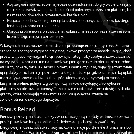
Aby zagwarantować sobie najlepsze doświadczenia, do gry wybierz kasyno
online em prawdziwe pieniądze spośród polecanych przez em platform, bo
nasz zespół dokładnie przetestował każde z nich.
Posiadanie odpowiedniej licencji to jeden z kluczowych aspektów każdego
legalnego kasyna on the internet.
Oprócz problemów z płatnościami, wskazać należy również na zawieszoną
licencję tego miejsca perform gry.
W kasynach na prawdziwe pieniądze » « proponuje emocjonujące wrażenia we
szansę na znaczące wygrane przy stosunkowo prostych zasadach. Ta gra, choć
prosta w nauce, wymaga intuicji i pewnej strategii, aby zoptymalizować szanse
na wygraną. Kasyna online na prawdziwe pieniądze często oferują różnorodne
warianty pokera, takie jak Texas Hold’em, Omaha czy Stud, dając graczom wiele
opcji do wyboru. Turnieje pokerowe to kolejna atrakcja, gdzie za niewielką opłatą
można rywalizować o duże puli nagród. Kiedy zaczynamy swoją przygodę z
kasynami on-line, jednym z głównych czynników decydujących o wyborze
platformy są oferowane bonusy. Istnieje wiele rodzajów premii dostępnych dla
graczy, które pomagają zwiększyć saldo i dają większe szanse na
zwielokrotnienie swojego depozytu.
Bonus Reload
Pierwszą rzeczą, na którą należy zwrócić uwagę, są metody płatności oferowane
przez prawdziwe kasyno online. Jeśli keineswegs chcesz używać karty
kredytowej, możesz poszukać kasyna, które oferuje portfele elektroniczne albo
płatności » « Blik. Warto również sprawdzić, czy kasyno pobiera opłaty za wpłaty i