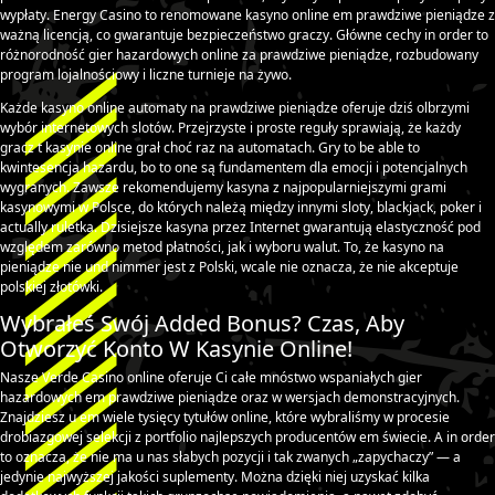
wypłaty. Energy Casino to renomowane kasyno online em prawdziwe pieniądze z
ważną licencją, co gwarantuje bezpieczeństwo graczy. Główne cechy in order to
różnorodność gier hazardowych online za prawdziwe pieniądze, rozbudowany
program lojalnościowy i liczne turnieje na żywo.
Każde kasyno online automaty na prawdziwe pieniądze oferuje dziś olbrzymi
wybór internetowych slotów. Przejrzyste i proste reguły sprawiają, że każdy
gracz t kasynie online grał choć raz na automatach. Gry to be able to
kwintesencja hazardu, bo to one są fundamentem dla emocji i potencjalnych
wygranych. Zawsze rekomendujemy kasyna z najpopularniejszymi grami
kasynowymi w Polsce, do których należą między innymi sloty, blackjack, poker i
actually ruletka. Dzisiejsze kasyna przez Internet gwarantują elastyczność pod
względem zarówno metod płatności, jak i wyboru walut. To, że kasyno na
pieniądze nie und nimmer jest z Polski, wcale nie oznacza, że nie akceptuje
polskiej złotówki.
Wybrałeś Swój Added Bonus? Czas, Aby
Otworzyć Konto W Kasynie Online!
Nasze Verde Casino online oferuje Ci całe mnóstwo wspaniałych gier
hazardowych em prawdziwe pieniądze oraz w wersjach demonstracyjnych.
Znajdziesz u em wiele tysięcy tytułów online, które wybraliśmy w procesie
drobiazgowej selekcji z portfolio najlepszych producentów em świecie. A in order
to oznacza, że nie ma u nas słabych pozycji i tak zwanych „zapychaczy” — a
jedynie najwyższej jakości suplementy. Można dzięki niej uzyskać kilka