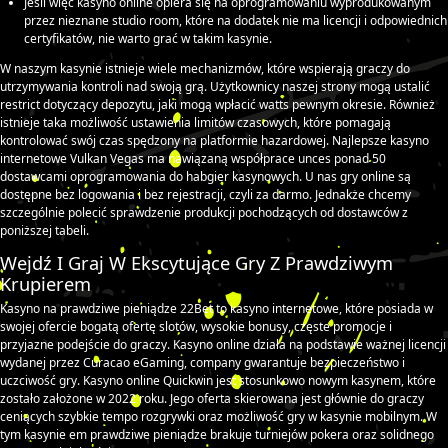
Jeśli więc kasyno online opiera się na oprogramowaniu wyprodukowanym
przez nieznane studio room, które na dodatek nie ma licencji i odpowiednich
certyfikatów, nie warto grać w takim kasynie.
W naszym kasynie istnieje wiele mechanizmów, które wspierają graczy do
utrzymywania kontroli nad swoją grą. Użytkownicy naszej strony mogą ustalić
restrict dotyczący depozytu, jaki mogą wpłacić watts pewnym okresie. Również
istnieje taka możliwość ustawienia limitów czasowych, które pomagają
kontrolować swój czas spędzony na platformie hazardowej. Najlepsze kasyno
internetowe Vulkan Vegas ma nawiązaną współprace unces ponad 50
dostawcami oprogramowania do habgier kasynowych. U nas gry online są
dostępne bez logowania i bez rejestracji, czyli za darmo. Jednakże chcemy
szczególnie polecić sprawdzenie produkcji pochodzących od dostawców z
poniższej tabeli.
Wejdź I Graj W Ekscytujące Gry Z Prawdziwym
Krupierem
Kasyno na prawdziwe pieniądze 22Bet to kasyno internetowe, które posiada w
swojej ofercie bogatą ofertę slotów, wysokie bonusy, częste promocje i
przyjazne podejście do graczy. Kasyno online działa na podstawie ważnej licencji
wydanej przez Curacao eGaming, company gwarantuje bezpieczeństwo i
uczciwość gry. Kasyno online Quickwin jest stosunkowo nowym kasynem, które
zostało założone w 2022 roku. Jego oferta skierowana jest głównie do graczy
ceniących szybkie tempo rozgrywki oraz możliwość gry w kasynie mobilnym. W
tym kasynie em prawdziwe pieniądze brakuje turniejów pokera oraz solidnego