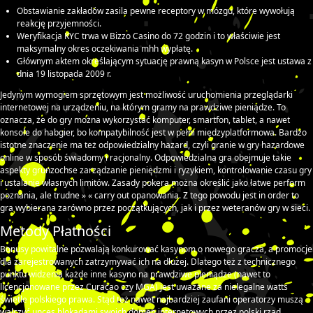
Obstawianie zakładów zasila pewne receptory w mózgu, które wywołują
reakcję przyjemności.
Weryfikacja KYC trwa w Bizzo Casino do 72 godzin i to właściwie jest
maksymalny okres oczekiwania mhh wypłatę.
Głównym aktem określającym sytuację prawną kasyn w Polsce jest ustawa z
dnia 19 listopada 2009 r.
Jedynym wymogiem sprzętowym jest możliwość uruchomienia przeglądarki
internetowej na urządzeniu, na którym gramy na prawdziwe pieniądze. To
oznacza, że do gry można wykorzystać komputer, smartfon, tablet, a nawet
konsole do habgier, bo kompatybilność jest w pełni międzyplatformowa. Bardzo
istotne znaczenie ma też odpowiedzialny hazard, czyli granie w gry hazardowe
online w sposób świadomy i racjonalny. Odpowiedzialna gra obejmuje takie
aspekty grunzochse zarządzanie pieniędzmi i ryzykiem, kontrolowanie czasu gry
i ustalanie własnych limitów. Zasady pokera można określić jako łatwe perform
poznania, ale trudne » « carry out opanowania. Z tego powodu jest in order to
gra wybierana zarówno przez początkujących, jak i przez weteranów gry w sieci.
Metody Płatności
Bonusy powitalne pozwalają konkurować kasynom o nowego gracza, a promocje
dla zarejestrowanych zatrzymywać ich na dłużej. Dlatego też z technicznego
punktu widzenia każde inne kasyno na prawdziwe pieniądze (nawet to
licencjonowane przez Curacao czy MGA) jest uważane za nielegalne watts
świetle polskiego prawa. Stąd też nawet najbardziej zaufani operatorzy muszą
walczyć unces blokadami swoich domen internetowych przez polski rząd.